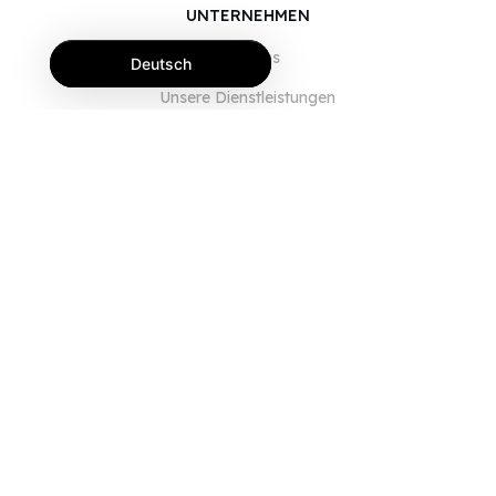
UNTERNEHMEN
Über uns
Deutsch
Unsere Dienstleistungen
Blog
FAQ
Unser Team
JOBS
Rechtliches
Kontaktieren Sie uns
FÜR KUNDEN
Anmelden