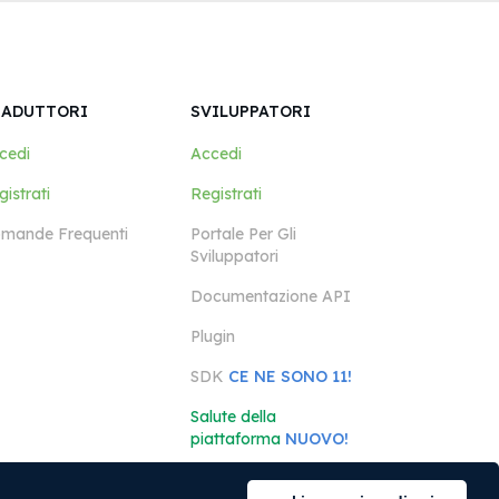
RADUTTORI
SVILUPPATORI
cedi
Accedi
istrati
Registrati
mande Frequenti
Portale Per Gli
Sviluppatori
Documentazione API
Plugin
SDK
CE NE SONO 11!
Salute della
piattaforma
NUOVO!