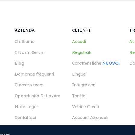
AZIENDA
CLIENTI
T
Chi Siamo
Accedi
Ac
I Nostri Servizi
Registrati
Reg
Blog
Caratteristiche
NUOVO!
Do
Domande frequenti
Lingue
Il nostro team
Integrazioni
Opportunità Di Lavoro
Tariffe
Note Legali
Vetrine Clienti
Contattaci
Account Aziendali