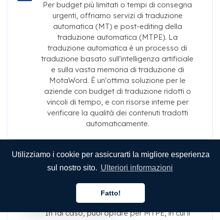
Per budget più limitati o tempi di consegna
urgenti, offriamo servizi di traduzione
automatica (MT) e post-editing della
traduzione automatica (MTPE). La
traduzione automatica è un processo di
traduzione basato sull'intelligenza artificiale
e sulla vasta memoria di traduzione di
MotaWord. È un'ottima soluzione per le
aziende con budget di traduzione ridotti o
vincoli di tempo, e con risorse interne per
verificare la qualità dei contenuti tradotti
automaticamente.
Utilizziamo i cookie per assicurarti la migliore esperienza
Post-editing della traduzione
sul nostro sito.
Ulteriori informazioni
automatica (MTPE)
Supponiamo che tu voglia anche aumentare
Fatto!
Italiano
la qualità della tua traduzione automatica.
In tal caso, puoi optare per MTPE, in cui il