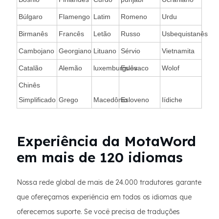
Búlgaro
Flamengo
Latim
Romeno
Urdu
Birmanês
Francês
Letão
Russo
Usbequistanês
Cambojano
Georgiano
Lituano
Sérvio
Vietnamita
Catalão
Alemão
luxemburguês
Eslovaco
Wolof
Chinês
Simplificado
Grego
Macedônio
Esloveno
Iídiche
Experiência da MotaWord
em mais de 120 idiomas
Nossa rede global de mais de 24.000 tradutores garante
que ofereçamos experiência em todos os idiomas que
oferecemos suporte. Se você precisa de traduções