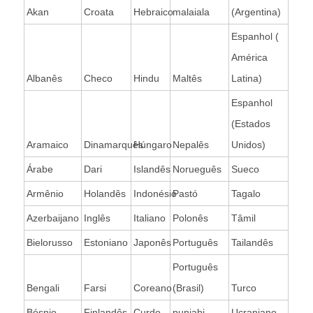
Akan
Croata
Hebraico
malaiala
(Argentina)
Espanhol (
América
Albanês
Checo
Hindu
Maltês
Latina)
Espanhol
(Estados
Aramaico
Dinamarquês
Húngaro
Nepalês
Unidos)
Árabe
Dari
Islandês
Norueguês
Sueco
Armênio
Holandês
Indonésio
Pastó
Tagalo
Azerbaijano
Inglês
Italiano
Polonês
Tâmil
Bielorusso
Estoniano
Japonês
Português
Tailandês
Português
Bengali
Farsi
Coreano
(Brasil)
Turco
Bósnio
Finlandês
Curdo
punjabi
Ucraniano