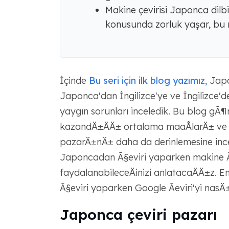
Makine çevirisi Japonca dilbi
konusunda zorluk yaşar, bu n
İçinde
Bu seri için ilk blog yazımız,
Japon
Japonca'dan İngilizce'ye ve İngilizce'd
yaygın sorunları inceledik. Bu blog gÃ¶
kazandÄ±ÄÄ± ortalama maaÅlarÄ± ve su
pazarÄ±nÄ± daha da derinlemesine inc
Japoncadan Ã§eviri yaparken makine Ã
faydalanabileceÄinizi anlatacaÄÄ±z. 
Ã§eviri yaparken Google Ãeviri'yi nasÄ±
Japonca çeviri pazarı