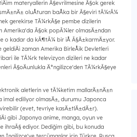
tiÄim materyallerin Ã§evrilmesine Ã§ok gerek
Ä±smÄ±nÄ± oluÅturan baÅka bir Ã§eviri tÃ¼rÃ¼
mek gerekirse TÃ¼rkÃ§e pembe dizilerin
tin Amerika'da Ã§ok popÃ¼ler olmasÄ±ndan
 o kadar da kÃ¶tÃ¼ bir iÅ Ã§Ä±karmÄ±yor.
ldiÄi zaman Amerika BirleÅik Devletleri
bari ile TÃ¼rk televizyon dizileri ne kadar
leri Ã§oÄunlukla Ä°ngilizce'den TÃ¼rkÃ§eye
ktronik aletlerin ve tÃ¼ketim mallarÄ±nÄ±n
imal ediliyor olmasÄ±, durumu Japonca
evirebilir (evet, tevriye kasÄ±tlÄ±dÄ±r).
iÄi gibi Japonya anime, manga, oyun ve
de ihraÃ§ ediyor. Dediğim gibi, bu konuda
 İngilizce'ye tercümanlar için Türkçe, Rusça,