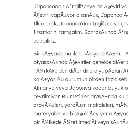
Japoncadan Ä°ngilizceye de Ã§eviri y
Ã§eviri yapÄ±yor olsanÄ±z, Japonca Ã§e
İlk olarak, Japonca'dan İngilizce'ye çev
fırsatlarını tartışalım. SonrasÄ±nda Ä°
edebiliriz.
Bir kÄ±yaslama ile baÅlayacaÄÄ±m. TÃ
piyasasÄ±nda Ã§eviriler genelde diÄer
TÃ¼rkÃ§e'den diÄer dillere yapÄ±lan Ã
kalÄ±yor. Bu durumun birden fazla sebeb
Almanya veya Japonya kadar büyük olmadı
çevrilmiyor. Bu metinler arasÄ±nda ku
arayÃ¼zleri, yardÄ±m makaleleri, mÃ¼Åt
materyaller ve birÃ§ok Åey yer alÄ±yor
bir Ã¼lkede Ã¼retilmediÄi veya sÄ±nÄ±