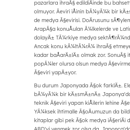
pazarlara ihraÃ§ edildiÄinde bu bahset
olmuyor. Ãeviri iÅinin bÃ¼yÃ¼k bir k
de medya Ã§evirisi. DoÄrusunu sÃ¶yle
ArapÃ§a konuÅulan Ã¼lkelerde ve La
dolayÄ± TÃ¼rkiye medya sektÃ¶rÃ¼nde
Ancak konu kÃ¼ltÃ¼rÃ¼ ihraÃ§ etmeye ge
kadar baÅarÄ±lÄ± olmak zor. SonuÃ§ iti
popÃ¼ler olursa olsun medya Ã§evirmen
Ã§eviri yapÄ±yor.
Bu durum Japonyada Ã§ok farklÄ±. Ele
bÃ¼yÃ¼k bir kÄ±smÄ±nÄ± Japonya'da 
teknik Ã§eviri yapan kiÅilerin lehine Ã§
YÃ¼ksek ihtimalle Ã§oÄumuzun da bild
kitaplar gibi pek Ã§ok medya iÃ§eriÄi 
ABD'yi yenmek zor olsa da, Japonca'dan