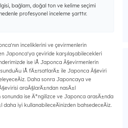
lgisi, bağlam, doğal ton ve kelime seçimi
edenle profesyonel inceleme şarttır.
ca'nın inceliklerini ve çevirmenlerin
en Japonca'ya çeviride karşılaşabilecekleri
nderimizde ise iÅ Japonca Ã§evirmenlerin
nduÄu iÅ fÄ±rsatlarÄ± ile Japonca Ã§eviri
eleyeceÄiz. Daha sonra Japoncaya ve
§evirisi araÃ§larÄ±ndan nasÄ±l
En sonunda ise Ä°ngilizce ve Japonca arasÄ±nda
l daha iyi kullanabileceÄinizden bahsedeceÄiz.