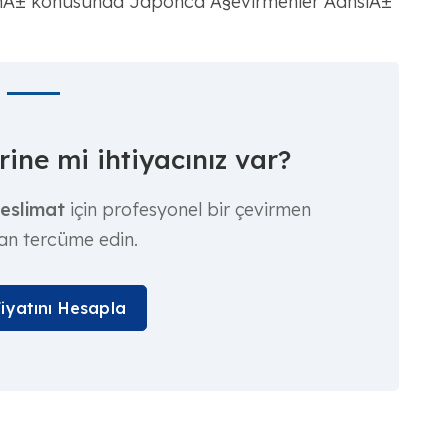
nÄ± konusunda Japonca Ã§evirmenler ÅanslÄ±
ine mi ihtiyacınız var?
teslimat
için profesyonel bir çevirmen
an tercüme edin.
Fiyatını Hesapla