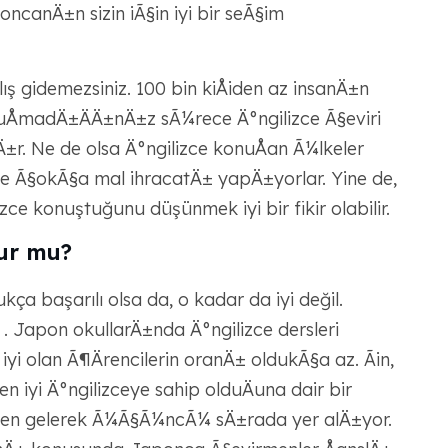
canÄ±n sizin iÃ§in iyi bir seÃ§im
nlış gidemezsiniz. 100 bin kiÅiden az insanÄ±n
onuÅmadÄ±ÄÄ±nÄ±z sÃ¼rece Ä°ngilizce Ã§eviri
±r. Ne de olsa Ä°ngilizce konuÅan Ã¼lkeler
e Ã§okÃ§a mal ihracatÄ± yapÄ±yorlar. Yine de,
izce konuştuğunu düşünmek iyi bir fikir olabilir.
şur mu?
ça başarılı olsa da, o kadar da iyi değil.
. Japon okullarÄ±nda Ä°ngilizce dersleri
iyi olan Ã¶Ärencilerin oranÄ± oldukÃ§a az. Ãin,
n iyi Ä°ngilizceye sahip olduÄuna dair bir
iden gelerek Ã¼Ã§Ã¼ncÃ¼ sÄ±rada yer alÄ±yor.