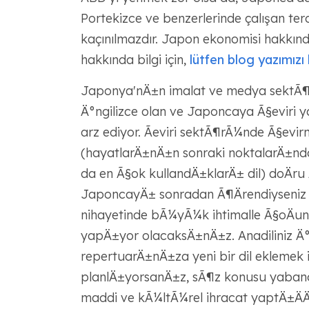
Portekizce ve benzerlerinde çalışan terc
kaçınılmazdır. Japon ekonomisi hakkınd
hakkında bilgi için,
lütfen blog yazımızı 
Japonya'nÄ±n imalat ve medya sektÃ¶rl
Ä°ngilizce olan ve Japoncaya Ã§eviri y
arz ediyor. Ãeviri sektÃ¶rÃ¼nde Ã§evirme
(hayatlarÄ±nÄ±n sonraki noktalarÄ±nda Ã¶
da en Ã§ok kullandÄ±klarÄ± dil) doÄru Ã§
JaponcayÄ± sonradan Ã¶Ärendiyseniz 
nihayetinde bÃ¼yÃ¼k ihtimalle Ã§oÄunl
yapÄ±yor olacaksÄ±nÄ±z. Anadiliniz Ä°n
repertuarÄ±nÄ±za yeni bir dil eklemek 
planlÄ±yorsanÄ±z, sÃ¶z konusu yabancÄ
maddi ve kÃ¼ltÃ¼rel ihracat yaptÄ±ÄÄ±