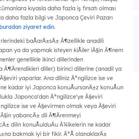
ümanlara kıyasla daha fazla iş fırsatı olması
a daha fazla bilgi ve Japonca Çeviri Pazarı
buradan ziyaret edin.
erindeki baÅarÄ±sÄ± Ã¶zellikle anadili
apan ya da yapmak isteyen kiÅiler iÃ§in Ã¶nem
nler genellikle ikinci dillerinden
Ärendikleri diller) birinci dillerine (anadil ya
eviri yaparlar. Ana diliniz Ä°ngilizce ise ve
ne kadar iyi Japonca konuÅursanÄ±z konuÅun
ukla Japonca'dan Ä°ngilizce'ye Ã§eviri
gilizce ise ve Ã§evirmen olmak veya Ã§eviri
iÃ§in yabancÄ± dil Ã¶Ärenmeyi
± dilin konuÅulduÄu Ã¼lkelerin ne kadar
na bakmak iyi bir fikir. Ä°Å olanaklarÄ±