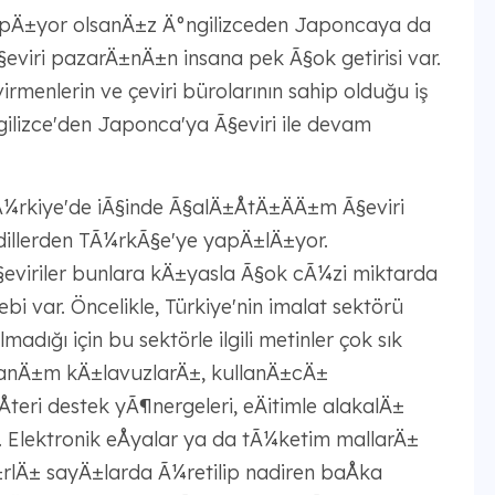
apÄ±yor olsanÄ±z Ä°ngilizceden Japoncaya da
viri pazarÄ±nÄ±n insana pek Ã§ok getirisi var.
irmenlerin ve çeviri bürolarının sahip olduğu iş
ngilizce'den Japonca'ya Ã§eviri ile devam
¼rkiye'de iÃ§inde Ã§alÄ±ÅtÄ±ÄÄ±m Ã§eviri
 dillerden TÃ¼rkÃ§e'ye yapÄ±lÄ±yor.
§eviriler bunlara kÄ±yasla Ã§ok cÃ¼zi miktarda
i var. Öncelikle, Türkiye'nin imalat sektörü
ğı için bu sektörle ilgili metinler çok sık
llanÄ±m kÄ±lavuzlarÄ±, kullanÄ±cÄ±
eri destek yÃ¶nergeleri, eÄitimle alakalÄ±
. Elektronik eÅyalar ya da tÃ¼ketim mallarÄ±
rlÄ± sayÄ±larda Ã¼retilip nadiren baÅka