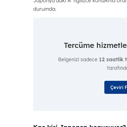
Japonya'daki Ä°ngilizce konuÅma ora
durumda.
Tercüme hizmetler
Belgenizi sadece
12 saatlik 
tarafınd
Çeviri 