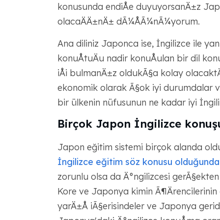
konusunda endiÅe duyuyorsanÄ±z Japon
olacaÄÄ±nÄ± dÃ¼ÅÃ¼nÃ¼yorum.
Ana diliniz Japonca ise, İngilizce ile ya
konuÅtuÄu nadir konuÅulan bir dil k
iÅi bulmanÄ±z oldukÃ§a kolay olacaktÄ
ekonomik olarak Ã§ok iyi durumdalar v
bir ülkenin nüfusunun ne kadar iyi İngil
Birçok Japon İngilizce konu
Japon eğitim sistemi birçok alanda olduk
İngilizce eğitim söz konusu olduğunda
zorunlu olsa da Ä°ngilizcesi gerÃ§ekten 
Kore ve Japonya kimin Ã¶Ärencilerinin e
yarÄ±Å iÃ§erisindeler ve Japonya ger