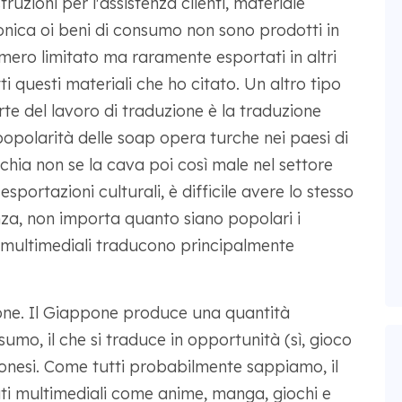
struzioni per l'assistenza clienti, materiale
ronica oi beni di consumo non sono prodotti in
ero limitato ma raramente esportati in altri
i questi materiali che ho citato. Un altro tipo
te del lavoro di traduzione è la traduzione
 popolarità delle soap opera turche nei paesi di
chia non se la cava poi così male nel settore
sportazioni culturali, è difficile avere lo stesso
nza, non importa quanto siano popolari i
ri multimediali traducono principalmente
one. Il Giappone produce una quantità
nsumo, il che si traduce in opportunità (sì, gioco
pponesi. Come tutti probabilmente sappiamo, il
i multimediali come anime, manga, giochi e