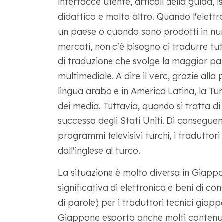
interfacce utente, articoli della guida, i
didattico e molto altro. Quando l'elett
un paese o quando sono prodotti in num
mercati, non c'è bisogno di tradurre tutt
di traduzione che svolge la maggior par
multimediale. A dire il vero, grazie alla
lingua araba e in America Latina, la Tur
dei media. Tuttavia, quando si tratta di e
successo degli Stati Uniti. Di consegue
programmi televisivi turchi, i tradutto
dall'inglese al turco.
La situazione è molto diversa in Giapp
significativa di elettronica e beni di co
di parole) per i traduttori tecnici gia
Giappone esporta anche molti contenut