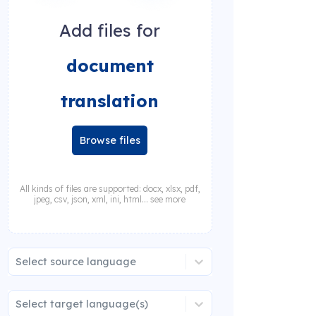
Add files for
document
translation
Browse files
All kinds of files are supported: docx, xlsx, pdf,
jpeg, csv, json, xml, ini, html... see more
Select source language
Select target language(s)