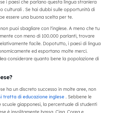
 se i paesi che parlano questa lingua straniera
 culturali . Se hai dubbi sulle opportunità di
be essere una buona scelta per te.
 non puoi sbagliare con l'inglese. A meno che tu
amente con meno di 100.000 parlanti, trovare
relativamente facile. Dopotutto, i paesi di lingua
onomicamente ed esportano molte merci.
dea considerare quanto bene la popolazione di
lese?
se ha un discreto successo in molte aree, non
 tratta di educazione inglese
. Sebbene le
le scuole giapponesi, la percentuale di studenti
se è insolitamente bassa. Cina, Corea e