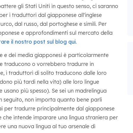
battere gli Stati Uniti in questo senso, ci saranno
er i traduttori dal giapponese all'inglese
urco, dal russo, dal portoghese e simili. Per
iapponese e approfondimenti sul mercato della
tare il nostro post sul blog qui.
ere e dei media giapponesi è particolarmente
he traducono o vorrebbero tradurre in
, i traduttori di solito traducono dalle loro
ono più tardi nella vita) alle loro lingue
he usano più spesso). Se sei un madrelingua
in seguito, non importa quanto bene parli
ai per tradurre principalmente dal giapponese
se che intende imparare una lingua straniera per
re una nuova lingua al tuo arsenale di