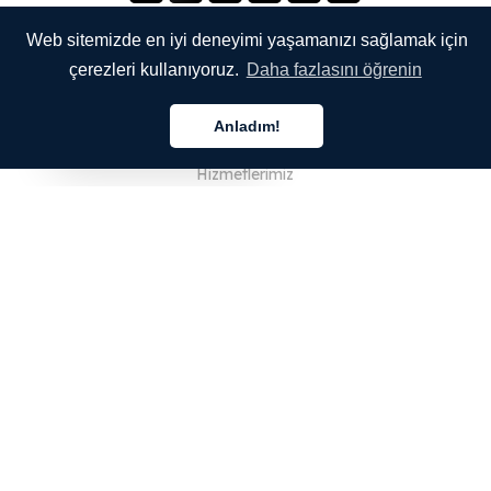
Web sitemizde en iyi deneyimi yaşamanızı sağlamak için
çerezleri kullanıyoruz.
Daha fazlasını öğrenin
ŞİRKETİMİZ
Anladım!
Hakkımızda
Türkçe
Hizmetlerimiz
Blog
SSS
Ekibimiz
Kariyer
Hukuk
Bize Ulaşın