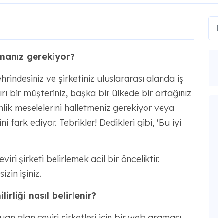
lmanız gerekiyor?
ndesiniz ve şirketiniz uluslararası alanda iş
rı bir müşteriniz, başka bir ülkede bir ortağınız
nlik meselelerini halletmeniz gerekiyor veya
i fark ediyor. Tebrikler! Dedikleri gibi, 'Bu iyi
viri şirketi belirlemek acil bir önceliktir.
zin işiniz.
lirliği nasıl belirlenir?
an alan çeviri şirketleri için bir web araması