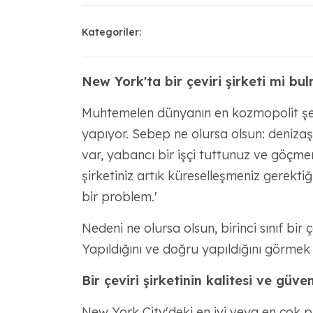
Kategoriler:
New York'ta bir çeviri şirketi mi bu
Muhtemelen dünyanın en kozmopolit şehri
yapıyor. Sebep ne olursa olsun: denizaşı
var, yabancı bir işçi tuttunuz ve göçme
şirketiniz artık küreselleşmeniz gerektiğin
bir problem.'
Nedeni ne olursa olsun, birinci sınıf bir çe
Yapıldığını ve doğru yapıldığını görmek si
Bir çeviri şirketinin kalitesi ve güveni
New York City'deki en iyi veya en çok pu