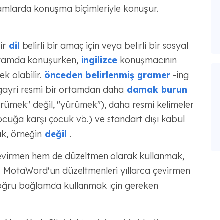
ğlamlarda konuşma biçimleriyle konuşur.
ir
dil
belirli bir amaç için veya belirli bir sosyal
ortamda konuşurken,
ingilizce
konuşmacının
k olabilir.
önceden belirlenmiş gramer
-ing
i gayri resmi bir ortamdan daha
damak burun
rümek" değil, "yürümek"), daha resmi kelimeler
cuğa karşı çocuk vb.) ve standart dışı kabul
k, örneğin
değil
.
evirmen hem de düzeltmen olarak kullanmak,
ır. MotaWord'un düzeltmenleri yıllarca çevirmen
 doğru bağlamda kullanmak için gereken