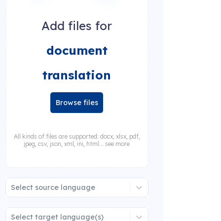
Add files for
document
translation
Browse files
All kinds of files are supported: docx, xlsx, pdf,
jpeg, csv, json, xml, ini, html... see more
Select source language
Select target language(s)