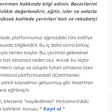
çevirmen hakkında bilgi edinin. Becerilerini
zlikle değerlendirir, eğitir, izler ve onlarla
yüksek kalitede çevirileri hızlı ve rekabetçi
nizde, platformumuz ağımızdaki tüm kalifiye
sunda bilgilendirir. Bu iş daha sonra birkaç
yla hemen başlar. Bu, çevirinizi geleneksel
hızlı almanıza neden olur. Ancak bu hiçbir
imlerin üslup ve üslupla tutarlı olmasına özen
MotaWord platformundaki düzeltmenler,
r yetkili kaynaktan geliyormuş gibi hissettiren
e eğitilmiştir.
ği, isterseniz "kaydedilmesi" MotaWord'daki
e belirlenir. Konusu
“
Kayıt ol
”