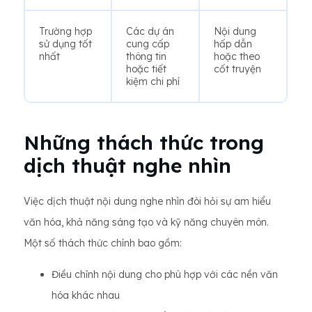
Trường hợp
Các dự án
Nội dung
sử dụng tốt
cung cấp
hấp dẫn
nhất
thông tin
hoặc theo
hoặc tiết
cốt truyện
kiệm chi phí
Những thách thức trong
dịch thuật nghe nhìn
Việc dịch thuật nội dung nghe nhìn đòi hỏi sự am hiểu
văn hóa, khả năng sáng tạo và kỹ năng chuyên môn.
Một số thách thức chính bao gồm:
Điều chỉnh nội dung cho phù hợp với các nền văn
hóa khác nhau