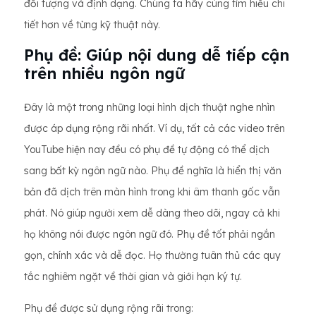
đối tượng và định dạng. Chúng ta hãy cùng tìm hiểu chi
tiết hơn về từng kỹ thuật này.
Phụ đề: Giúp nội dung dễ tiếp cận
trên nhiều ngôn ngữ
Đây là một trong những loại hình dịch thuật nghe nhìn
được áp dụng rộng rãi nhất. Ví dụ, tất cả các video trên
YouTube hiện nay đều có phụ đề tự động có thể dịch
sang bất kỳ ngôn ngữ nào. Phụ đề nghĩa là hiển thị văn
bản đã dịch trên màn hình trong khi âm thanh gốc vẫn
phát. Nó giúp người xem dễ dàng theo dõi, ngay cả khi
họ không nói được ngôn ngữ đó. Phụ đề tốt phải ngắn
gọn, chính xác và dễ đọc. Họ thường tuân thủ các quy
tắc nghiêm ngặt về thời gian và giới hạn ký tự.
Phụ đề được sử dụng rộng rãi trong: