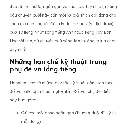
đùa rất hài hước, ngắn gọn và súc tích. Tuy nhiên, những
câu chuyện cười này cần một lời giải thích dài dòng cho
khán giả nước ngoài. Đó là lý do tại sao việc dịch truyện
cười từ tiếng Nhật sang tiếng Anh hoặc tiếng Tây Ban
Nha rất khó, và chuyển ngữ sáng tạo thường là lựa chọn
duy nhất.
Những hạn chế kỹ thuật trong
phụ đề và lồng tiếng
Ngoài ra, còn có những quy tắc kỹ thuật cần tuân theo
đối với việc dịch thuật nghe nhìn. Đối với phụ đề, điều
này bao gồm:
Giữ cho mỗi dòng ngắn gọn (thường dưới 42 ký tự
mỗi dòng).