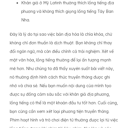
Khán giả ở Mỹ Latinh thường thích lồng tiếng địa
phương và không thích giọng lồng tiếng Tây Ban
Nha.
Đây là lý do tại sao việc bản địa hóa là chìa khóa, chứ
không chỉ đơn thuần là dịch thuật. Bạn không chỉ thay
đổi ngôn ngữ, mà còn điều chỉnh cả trải nghiệm. Xét về
mặt văn hóa, lồng tiếng thường để lại ấn tượng mạnh
mẽ hơn. Như chúng ta đã thấy xuyên suốt bài viết này,
nó thường định hình cách thức truyền thông được ghi
nhớ và chia sẻ. Nếu bạn muốn nội dung của mình tạo
được sự đồng cảm sâu sắc với khán giả địa phương,
lồng tiếng có thể là một khoản đầu tư tốt hơn. Cuối cùng,
bạn cũng cần xem xét loại phương tiện truyền thông.
Phim hoạt hình và trò chơi điện tử thường được lợi từ việc