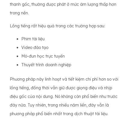
thanh gốc, thường được phát ở mức âm lượng thấp hơn
trong nền.
Lồng tiếng rất hiệu quả trong các trường hợp sau:
Phim tài liệu
Video đào tạo
Mô-đun học trực tuyến
Thuyết trình doanh nghiệp
Phương pháp này linh hoạt và tiết kiệm chi phí hơn so với
lồng tiếng, đồng thời vẫn giữ được giọng điệu và nhịp
điệu gốc của nội dung. Nó không còn phổ biến như trước
đây nữa. Tuy nhiên, trong nhiều năm liền, đây vẫn là
phương pháp phổ biến nhất trong dịch thuật tài liệu.