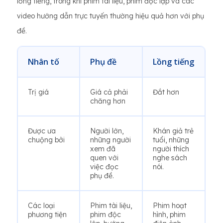
lồng tiếng, trong khi phim tài liệu, phim độc lập và các
video hướng dẫn trực tuyến thường hiệu quả hơn với phụ
đề.
Nhân tố
Phụ đề
Lồng tiếng
Trị giá
Giá cả phải
Đắt hơn
chăng hơn
Được ưa
Người lớn,
Khán giả trẻ
chuộng bởi
những người
tuổi, những
xem đã
người thích
quen với
nghe sách
việc đọc
nói.
phụ đề.
Các loại
Phim tài liệu,
Phim hoạt
phương tiện
phim độc
hình, phim