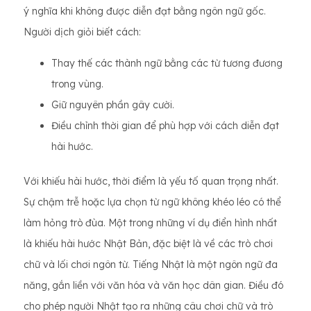
ý nghĩa khi không được diễn đạt bằng ngôn ngữ gốc.
Người dịch giỏi biết cách:
Thay thế các thành ngữ bằng các từ tương đương
trong vùng.
Giữ nguyên phần gây cười.
Điều chỉnh thời gian để phù hợp với cách diễn đạt
hài hước.
Với khiếu hài hước, thời điểm là yếu tố quan trọng nhất.
Sự chậm trễ hoặc lựa chọn từ ngữ không khéo léo có thể
làm hỏng trò đùa. Một trong những ví dụ điển hình nhất
là khiếu hài hước Nhật Bản, đặc biệt là về các trò chơi
chữ và lối chơi ngôn từ. Tiếng Nhật là một ngôn ngữ đa
năng, gắn liền với văn hóa và văn học dân gian. Điều đó
cho phép người Nhật tạo ra những câu chơi chữ và trò