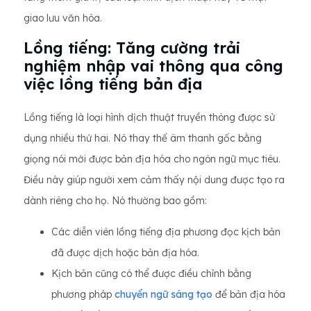
giao lưu văn hóa.
Lồng tiếng: Tăng cường trải
nghiệm nhập vai thông qua công
việc lồng tiếng bản địa
Lồng tiếng là loại hình dịch thuật truyền thông được sử
dụng nhiều thứ hai. Nó thay thế âm thanh gốc bằng
giọng nói mới được bản địa hóa cho ngôn ngữ mục tiêu.
Điều này giúp người xem cảm thấy nội dung được tạo ra
dành riêng cho họ. Nó thường bao gồm:
Các diễn viên lồng tiếng địa phương đọc kịch bản
đã được dịch hoặc bản địa hóa.
Kịch bản cũng có thể được điều chỉnh bằng
phương pháp
chuyển ngữ sáng tạo
để bản địa hóa