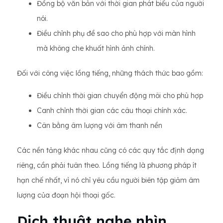
Đồng bộ văn bản với thời gian phát biểu của người
nói.
Điều chỉnh phụ đề sao cho phù hợp với màn hình
mà không che khuất hình ảnh chính.
Đối với công việc lồng tiếng, những thách thức bao gồm:
Điều chỉnh thời gian chuyển động môi cho phù hợp
Canh chỉnh thời gian các câu thoại chính xác.
Cân bằng âm lượng với âm thanh nền
Các nền tảng khác nhau cũng có các quy tắc định dạng
riêng, cần phải tuân theo. Lồng tiếng là phương pháp ít
hạn chế nhất, vì nó chỉ yêu cầu người biên tập giảm âm
lượng của đoạn hội thoại gốc.
Dịch thuật nghe nhìn