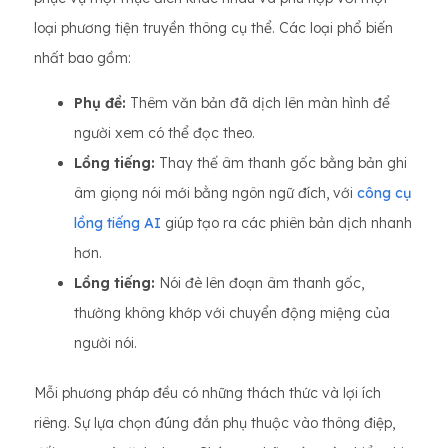
loại phương tiện truyền thông cụ thể. Các loại phổ biến
nhất bao gồm:
Phụ đề:
Thêm văn bản đã dịch lên màn hình để
người xem có thể đọc theo.
Lồng tiếng:
Thay thế âm thanh gốc bằng bản ghi
âm giọng nói mới bằng ngôn ngữ đích, với
công cụ
lồng tiếng AI
giúp tạo ra các phiên bản dịch nhanh
hơn.
Lồng tiếng:
Nói đè lên đoạn âm thanh gốc,
thường không khớp với chuyển động miệng của
người nói.
Mỗi phương pháp đều có những thách thức và lợi ích
riêng. Sự lựa chọn đúng đắn phụ thuộc vào thông điệp,