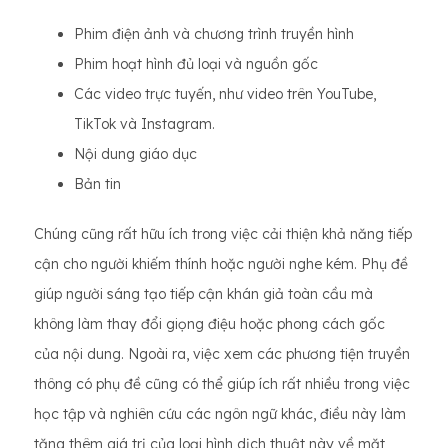
Phim điện ảnh và chương trình truyền hình
Phim hoạt hình đủ loại và nguồn gốc
Các video trực tuyến, như video trên YouTube,
TikTok và Instagram.
Nội dung giáo dục
Bản tin
Chúng cũng rất hữu ích trong việc cải thiện khả năng tiếp
cận cho người khiếm thính hoặc người nghe kém. Phụ đề
giúp người sáng tạo tiếp cận khán giả toàn cầu mà
không làm thay đổi giọng điệu hoặc phong cách gốc
của nội dung. Ngoài ra, việc xem các phương tiện truyền
thông có phụ đề cũng có thể giúp ích rất nhiều trong việc
học tập và nghiên cứu các ngôn ngữ khác, điều này làm
tăng thêm giá trị của loại hình dịch thuật này về mặt