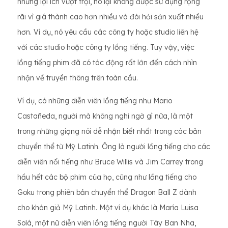
những lợi ích vượt trội, nó lại không được sử dụng rộng
rãi vì giá thành cao hơn nhiều và đòi hỏi sản xuất nhiều
hơn. Ví dụ, nó yêu cầu các công ty hoặc studio liên hệ
với các studio hoặc công ty lồng tiếng. Tuy vậy, việc
lồng tiếng phim đã có tác động rất lớn đến cách nhìn
nhận về truyền thông trên toàn cầu.
Ví dụ, có những diễn viên lồng tiếng như Mario
Castañeda, người mà không nghi ngờ gì nữa, là một
trong những giọng nói dễ nhận biết nhất trong các bản
chuyển thể từ Mỹ Latinh. Ông là người lồng tiếng cho các
diễn viên nổi tiếng như Bruce Willis và Jim Carrey trong
hầu hết các bộ phim của họ, cũng như lồng tiếng cho
Goku trong phiên bản chuyển thể Dragon Ball Z dành
cho khán giả Mỹ Latinh. Một ví dụ khác là María Luisa
Solá, một nữ diễn viên lồng tiếng người Tây Ban Nha,