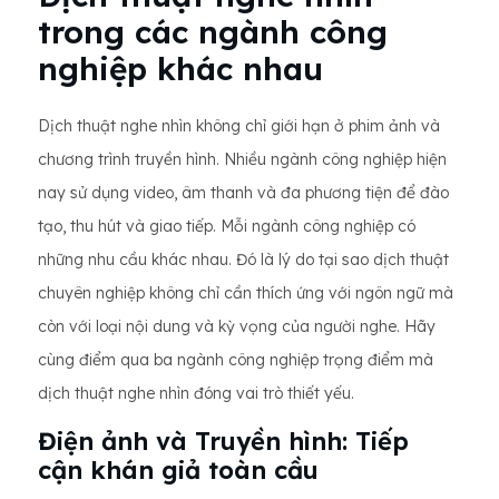
trong các ngành công
nghiệp khác nhau
Dịch thuật nghe nhìn không chỉ giới hạn ở phim ảnh và
chương trình truyền hình. Nhiều ngành công nghiệp hiện
nay sử dụng video, âm thanh và đa phương tiện để đào
tạo, thu hút và giao tiếp. Mỗi ngành công nghiệp có
những nhu cầu khác nhau. Đó là lý do tại sao dịch thuật
chuyên nghiệp không chỉ cần thích ứng với ngôn ngữ mà
còn với loại nội dung và kỳ vọng của người nghe. Hãy
cùng điểm qua ba ngành công nghiệp trọng điểm mà
dịch thuật nghe nhìn đóng vai trò thiết yếu.
Điện ảnh và Truyền hình: Tiếp
cận khán giả toàn cầu