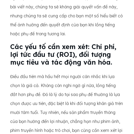
bài viết này, chúng ta sẽ không giải quyết vấn đề này,
nhưng chúng ta sẽ cung cấp cho bạn một số hiểu biết có
thể ảnh hưởng đến quyết định của bạn khi lồng tiếng
hoặc phụ đề trong tương lai.
Các yếu tố cần xem xét: Chi phí,
lợi tức đầu tư (ROI), đối tượng
mục tiêu và tác động văn hóa.
Điều đầu tiên mà hầu hết mọi người cân nhắc khi lựa
chọn là giá cả. Không còn nghi ngờ gì nữa, lồng tiếng
đắt hơn phụ đề. Đó là lý do tại sao phụ đề thường là lựa
chọn được ưu tiên, đặc biệt là khi đối tượng khán giả trên
mười tám tuổi. Tuy nhiên, nếu sản phẩm truyền thông
của bạn hướng đến lợi nhuận, chẳng hạn như phim ảnh,
phim truyền hình hoặc trò chơi, bạn cũng cần xem xét lợi