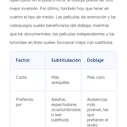
repercusión en el público local, el doblaje puede ser una
mejor inversión. Por último, también hay que tener en
cuenta el tipo de medio. Las películas de animación y los
videojuegos suelen beneficiarse del doblaje, mientras
que los documentales, las películas independientes y los
tutoriales en línea suelen funcionar mejor con subtítulos.
Factor
Subtitulación
Doblaje
Coste
Más
Más caro
asequible
Preferido
Adultos,
Audiencias
por
espectadores
más
acostumbrados
jóvenes, las
a leer
que
subtítulos
prefieren el
audio