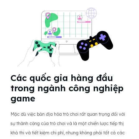
Các quốc gia hàng đầu
trong ngành công nghiệp
game
Mặc dù việc bản địa hóa trò chơi rất quan trọng đối với
sự thành công của trò chơi và là một chiến lược tiếp thị
khả thi và tiết kiệm chi phí, nhưng không phải tất cả các