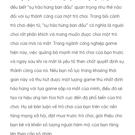
đều biết "sự hào hứng ban đầu" quan trọng như thế nào
đối với sự thành công của một trò chơi. Trong bối cảnh
trò chơi điện tử, "sự hào hứng ban đầu" có nghĩa là người
chơi rất phấn khích và mong muốn được chơi một trò
chơi vừa mới ra mắt. Trong ngành công nghiệp game
hiện nay, việc quảng bá mạnh mẽ trò chơi của bạn trước
và ngay sau khi ra mắt là yếu tố then chốt quyết định sự
thành công của nó. Nếu bạn nỗ lực trong khoảng thời
gian này và thu hút được một lượng game thủ nhất định
hào hứng với tựa game sắp ra mắt của mình, điều đó sẽ
tạo ra hiệu ứng lan tỏa tích cực đến độ phổ biến của trò
chơi. Họ sẽ bàn luận về trò chơi của bạn trên các nền
tảng mạng xã hội, đặt mua trước trò chơi, giới thiệu cho
bạn bè và khiến số lượng người hâm mộ của bạn tăng
lên theo cấp số nhân.