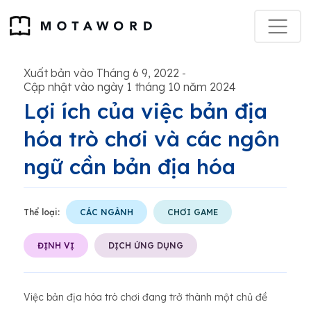
Xuất bản vào Tháng 6 9, 2022
-
Cập nhật vào ngày 1 tháng 10 năm 2024
Lợi ích của việc bản địa
hóa trò chơi và các ngôn
ngữ cần bản địa hóa
Thể loại:
CÁC NGÀNH
CHƠI GAME
ĐỊNH VỊ
DỊCH ỨNG DỤNG
Việc bản địa hóa trò chơi đang trở thành một chủ đề