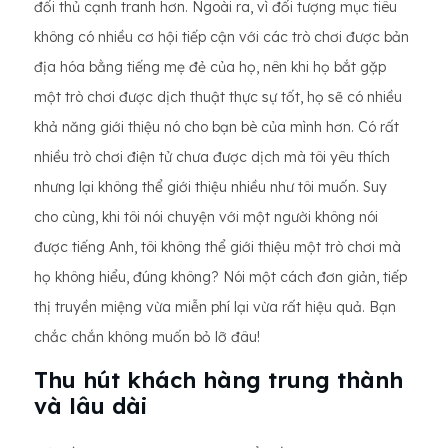
đối thủ cạnh tranh hơn. Ngoài ra, vì đối tượng mục tiêu
không có nhiều cơ hội tiếp cận với các trò chơi được bản
địa hóa bằng tiếng mẹ đẻ của họ, nên khi họ bắt gặp
một trò chơi được dịch thuật thực sự tốt, họ sẽ có nhiều
khả năng giới thiệu nó cho bạn bè của mình hơn. Có rất
nhiều trò chơi điện tử chưa được dịch mà tôi yêu thích
nhưng lại không thể giới thiệu nhiều như tôi muốn. Suy
cho cùng, khi tôi nói chuyện với một người không nói
được tiếng Anh, tôi không thể giới thiệu một trò chơi mà
họ không hiểu, đúng không? Nói một cách đơn giản, tiếp
thị truyền miệng vừa miễn phí lại vừa rất hiệu quả. Bạn
chắc chắn không muốn bỏ lỡ đâu!
Thu hút khách hàng trung thành
và lâu dài