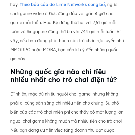
hay.
Theo báo cáo do Lime Networks công bố,
người
chơi game video ở Đức đứng đầu với gần 8 giờ chơi
game mỗi tuần. Hoa Kỳ đứng thứ hai với 7,61 giờ mỗi
tuần và Singapore đứng thứ ba với 7,44 giờ mỗi tuần. Vì
vậy, nếu bạn đang phát hành các trò chơi trực tuyến như
MMORPG hoặc MOBA, bạn cần lưu ý đến những quốc
gia này.
Những quốc gia nào chi tiêu
nhiều nhất cho trò chơi điện tử?
Dĩ nhiên, mặc dù nhiều người chơi game, nhưng không
phải ai cũng sẵn sàng chi nhiều tiền cho chúng. Sự phổ
biến của các trò chơi miễn phí cho thấy có một lượng lớn
người chơi game không muốn trả nhiều tiền cho trò chơi.
Nếu bạn đang ưu tiên việc tăng doanh thu đạt được