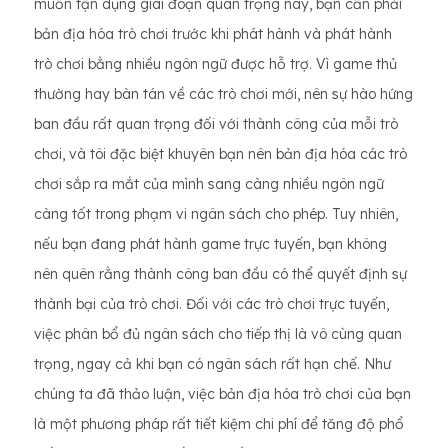
muốn tận dụng giai đoạn quan trọng này, bạn cần phải
bản địa hóa trò chơi trước khi phát hành và phát hành
trò chơi bằng nhiều ngôn ngữ được hỗ trợ. Vì game thủ
thường hay bàn tán về các trò chơi mới, nên sự hào hứng
ban đầu rất quan trọng đối với thành công của mỗi trò
chơi, và tôi đặc biệt khuyên bạn nên bản địa hóa các trò
chơi sắp ra mắt của mình sang càng nhiều ngôn ngữ
càng tốt trong phạm vi ngân sách cho phép. Tuy nhiên,
nếu bạn đang phát hành game trực tuyến, bạn không
nên quên rằng thành công ban đầu có thể quyết định sự
thành bại của trò chơi. Đối với các trò chơi trực tuyến,
việc phân bổ đủ ngân sách cho tiếp thị là vô cùng quan
trọng, ngay cả khi bạn có ngân sách rất hạn chế. Như
chúng ta đã thảo luận, việc bản địa hóa trò chơi của bạn
là một phương pháp rất tiết kiệm chi phí để tăng độ phổ