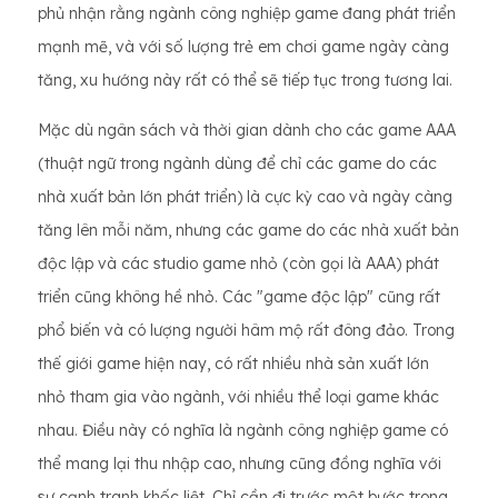
phủ nhận rằng ngành công nghiệp game đang phát triển
mạnh mẽ, và với số lượng trẻ em chơi game ngày càng
tăng, xu hướng này rất có thể sẽ tiếp tục trong tương lai.
Mặc dù ngân sách và thời gian dành cho các game AAA
(thuật ngữ trong ngành dùng để chỉ các game do các
nhà xuất bản lớn phát triển) là cực kỳ cao và ngày càng
tăng lên mỗi năm, nhưng các game do các nhà xuất bản
độc lập và các studio game nhỏ (còn gọi là AAA) phát
triển cũng không hề nhỏ. Các "game độc ​​lập" cũng rất
phổ biến và có lượng người hâm mộ rất đông đảo. Trong
thế giới game hiện nay, có rất nhiều nhà sản xuất lớn
nhỏ tham gia vào ngành, với nhiều thể loại game khác
nhau. Điều này có nghĩa là ngành công nghiệp game có
thể mang lại thu nhập cao, nhưng cũng đồng nghĩa với
sự cạnh tranh khốc liệt. Chỉ cần đi trước một bước trong