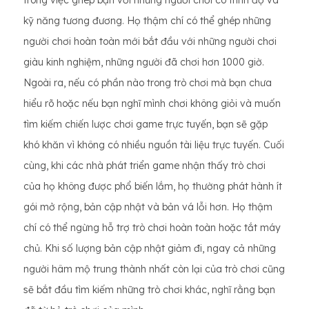
trong việc ghép bạn với những người chơi có trình độ và
kỹ năng tương đương. Họ thậm chí có thể ghép những
người chơi hoàn toàn mới bắt đầu với những người chơi
giàu kinh nghiệm, những người đã chơi hơn 1000 giờ.
Ngoài ra, nếu có phần nào trong trò chơi mà bạn chưa
hiểu rõ hoặc nếu bạn nghĩ mình chơi không giỏi và muốn
tìm kiếm chiến lược chơi game trực tuyến, bạn sẽ gặp
khó khăn vì không có nhiều nguồn tài liệu trực tuyến. Cuối
cùng, khi các nhà phát triển game nhận thấy trò chơi
của họ không được phổ biến lắm, họ thường phát hành ít
gói mở rộng, bản cập nhật và bản vá lỗi hơn. Họ thậm
chí có thể ngừng hỗ trợ trò chơi hoàn toàn hoặc tắt máy
chủ. Khi số lượng bản cập nhật giảm đi, ngay cả những
người hâm mộ trung thành nhất còn lại của trò chơi cũng
sẽ bắt đầu tìm kiếm những trò chơi khác, nghĩ rằng bạn