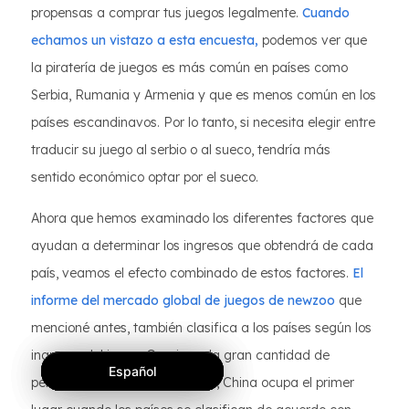
propensas a comprar tus juegos legalmente.
Cuando
echamos un vistazo a esta encuesta,
podemos ver que
la piratería de juegos es más común en países como
Serbia, Rumania y Armenia y que es menos común en los
países escandinavos. Por lo tanto, si necesita elegir entre
traducir su juego al serbio o al sueco, tendría más
sentido económico optar por el sueco.
Ahora que hemos examinado los diferentes factores que
ayudan a determinar los ingresos que obtendrá de cada
país, veamos el efecto combinado de estos factores.
El
informe del mercado global de juegos de newzoo
que
mencioné antes, también clasifica a los países según los
ingresos del juego. Gracias a la gran cantidad de
Español
Español
Español
personas que residen en China, China ocupa el primer