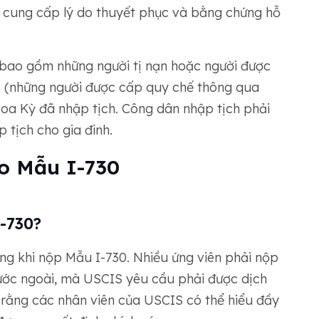
ải cung cấp lý do thuyết phục và bằng chứng hỗ
bao gồm những người tị nạn hoặc người được
c (những người được cấp quy chế thông qua
Hoa Kỳ đã nhập tịch. Công dân nhập tịch phải
 tịch cho gia đình.
ho Mẫu I-730
-730?
ọng khi nộp Mẫu I-730. Nhiều ứng viên phải nộp
ước ngoài, mà USCIS yêu cầu phải được dịch
rằng các nhân viên của USCIS có thể hiểu đầy