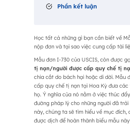
Phần kết luận
Học tất cả những gì bạn cần biết về Mẫ
nộp đơn và tại sao việc cung cấp tài li
Mẫu đơn I-730 của USCIS, còn được gọ
tị nạn/người được cấp quy chế tị n
chia cắt do bách hại hoặc di dời. Mẫu 
cấp quy chế tị nạn tại Hoa Kỳ đưa các t
họ. Ý nghĩa của nó nằm ở việc thúc đẩ
đường pháp lý cho những người đã trải 
này, chúng ta sẽ tìm hiểu về mục đích,
được dịch để hoàn thành biểu mẫu này