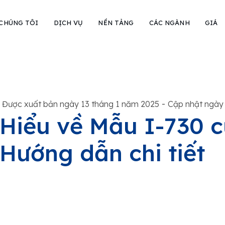
 CHÚNG TÔI
DỊCH VỤ
NỀN TẢNG
CÁC NGÀNH
GIÁ
-
Được xuất bản ngày 13 tháng 1 năm 2025
Cập nhật ngày
Hiểu về Mẫu I-730 
Hướng dẫn chi tiết