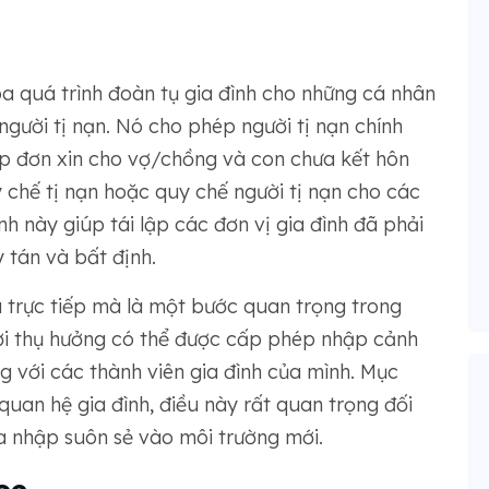
a quá trình đoàn tụ gia đình cho những cá nhân
gười tị nạn. Nó cho phép người tị nạn chính
p đơn xin cho vợ/chồng và con chưa kết hôn
 chế tị nạn hoặc quy chế người tị nạn cho các
ình này giúp tái lập các đơn vị gia đình đã phải
 tán và bất định.
a trực tiếp mà là một bước quan trọng trong
ười thụ hưởng có thể được cấp phép nhập cảnh
 với các thành viên gia đình của mình. Mục
 quan hệ gia đình, điều này rất quan trọng đối
a nhập suôn sẻ vào môi trường mới.