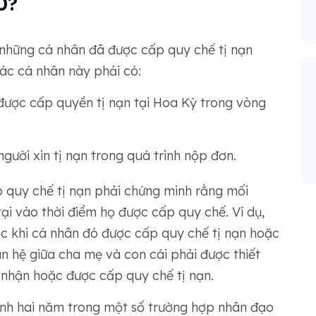
0?
những cá nhân đã được cấp quy chế tị nạn
Các cá nhân này phải có:
được cấp quyền tị nạn tại Hoa Kỳ trong vòng
người xin tị nạn trong quá trình nộp đơn.
p quy chế tị nạn phải chứng minh rằng mối
tại vào thời điểm họ được cấp quy chế. Ví dụ,
ớc khi cá nhân đó được cấp quy chế tị nạn hoặc
an hệ giữa cha mẹ và con cái phải được thiết
 nhận hoặc được cấp quy chế tị nạn.
ịnh hai năm trong một số trường hợp nhân đạo