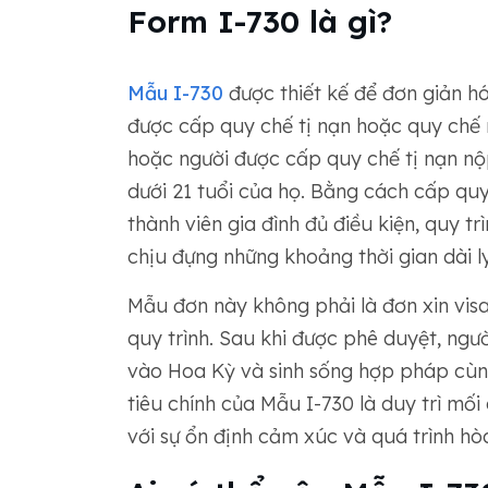
Form I-730 là gì?
Mẫu I-730
được thiết kế để đơn giản hó
được cấp quy chế tị nạn hoặc quy chế n
hoặc người được cấp quy chế tị nạn nộ
dưới 21 tuổi của họ. Bằng cách cấp quy
thành viên gia đình đủ điều kiện, quy tr
chịu đựng những khoảng thời gian dài ly
Mẫu đơn này không phải là đơn xin vis
quy trình. Sau khi được phê duyệt, ng
vào Hoa Kỳ và sinh sống hợp pháp cùng
tiêu chính của Mẫu I-730 là duy trì mối
với sự ổn định cảm xúc và quá trình hò