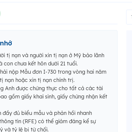
 nhớ
 tị nạn và người xin tị nạn ở Mỹ bảo lãnh
 con chưa kết hôn dưới 21 tuổi.
phải nộp Mẫu đơn I-730 trong vòng hai năm
ị nạn hoặc xin tị nạn chính trị.
g Anh được chứng thực cho tất cả các tài
bao gồm giấy khai sinh, giấy chứng nhận kết
ền đầy đủ biểu mẫu và phản hồi nhanh
hông tin (RFE) có thể giảm đáng kể sự
 và tỷ lệ bị từ chối.