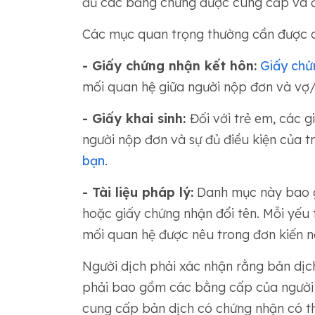
đủ các bằng chứng được cung cấp và đư
Các mục quan trọng thường cần được 
- Giấy chứng nhận kết hôn:
Giấy chứ
mối quan hệ giữa người nộp đơn và vợ
- Giấy khai sinh:
Đối với trẻ em, các g
người nộp đơn và sự đủ điều kiện của tr
bạn
.
- Tài liệu pháp lý:
Danh mục này bao gồ
hoặc giấy chứng nhận đổi tên. Mỗi yếu 
mối quan hệ được nêu trong đơn kiến n
Người dịch phải xác nhận rằng bản dịc
phải bao gồm các bằng cấp của người d
cung cấp bản dịch có chứng nhận có th