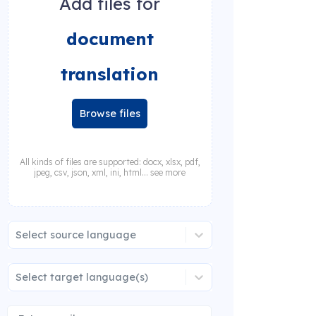
Add files for
document
translation
Browse files
All kinds of files are supported: docx, xlsx, pdf,
jpeg, csv, json, xml, ini, html... see more
Select source language
Select target language(s)