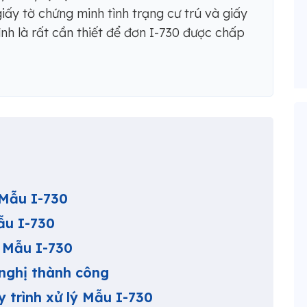
ấy tờ chứng minh tình trạng cư trú và giấy
nh là rất cần thiết để đơn I-730 được chấp
?
 Mẫu I-730
ẫu I-730
o Mẫu I-730
nghị thành công
 trình xử lý Mẫu I-730