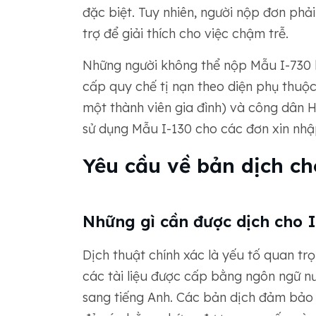
đặc biệt. Tuy nhiên, người nộp đơn ph
trợ để giải thích cho việc chậm trễ.
Những người không thể nộp Mẫu I-730 
cấp quy chế tị nạn theo diện phụ thuộ
một thành viên gia đình) và công dân 
sử dụng Mẫu I-130 cho các đơn xin nhập
Yêu cầu về bản dịch c
Những gì cần được dịch cho I
Dịch thuật chính xác là yếu tố quan tr
các tài liệu được cấp bằng ngôn ngữ n
sang tiếng Anh. Các bản dịch đảm bảo 