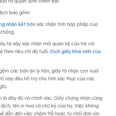
a ra quyết định chính xác.
dịch bao gồm:
ng nhận kết hôn
xác nhận tính hợp pháp của
/chồng.
iấy tờ này xác nhận mối quan hệ của trẻ với
ẻ theo tiêu chí độ tuổi.
Dịch giấy khai sinh của
m các bản án ly hôn, giấy tờ nhận con nuôi
tố này đều hỗ trợ cho tính xác thực của các
ghị.
h là đầy đủ và chính xác. Giấy chứng nhận cũng
ịch, tên in hoa và chữ ký của họ. Việc không
ể dẫn đến việc chậm trễ hoặc từ chối đơn xin.