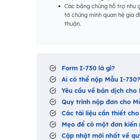
Các bằng chứng hỗ trợ như gi
tờ chứng minh quan hệ gia đì
thuận.
Form I-730 là gì?
Ai có thể nộp Mẫu I-730
Yêu cầu về bản dịch cho
Quy trình nộp đơn cho M
Các tài liệu cần thiết ch
Mẹo để có một đơn kiến 
Cập nhật mới nhất về quy