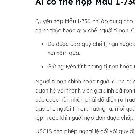
Ai có thể nộp Mẫu I-73
Quyền nộp Mẫu I-730 chỉ áp dụng cho 
chính thức hoặc quy chế người tị nạn. 
Đã được cấp quy chế tị nạn hoặc 
hai năm qua.
Giữ nguyên tình trạng tị nạn hoặc 
Người tị nạn chính hoặc người được cấ
quan hệ với thành viên gia đình đã tồn 
các cuộc hôn nhân phải đã diễn ra trư
quy chế người tị nạn. Tương tự, mối qu
lập trước khi người nộp đơn được chấp
USCIS cho phép ngoại lệ đối với quy đ