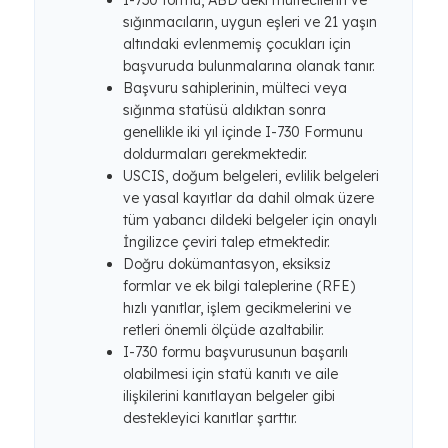
I-730 formu, ABD'deki mültecilerin ve
sığınmacıların, uygun eşleri ve 21 yaşın
altındaki evlenmemiş çocukları için
başvuruda bulunmalarına olanak tanır.
Başvuru sahiplerinin, mülteci veya
sığınma statüsü aldıktan sonra
genellikle iki yıl içinde I-730 Formunu
doldurmaları gerekmektedir.
USCIS, doğum belgeleri, evlilik belgeleri
ve yasal kayıtlar da dahil olmak üzere
tüm yabancı dildeki belgeler için onaylı
İngilizce çeviri talep etmektedir.
Doğru dokümantasyon, eksiksiz
formlar ve ek bilgi taleplerine (RFE)
hızlı yanıtlar, işlem gecikmelerini ve
retleri önemli ölçüde azaltabilir.
I-730 formu başvurusunun başarılı
olabilmesi için statü kanıtı ve aile
ilişkilerini kanıtlayan belgeler gibi
destekleyici kanıtlar şarttır.