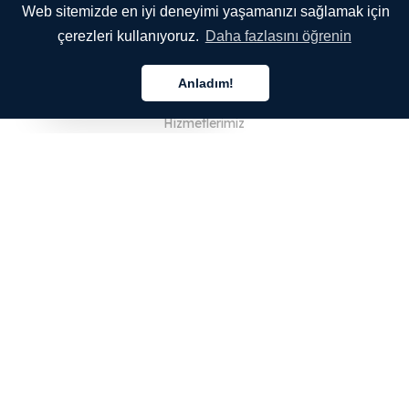
Web sitemizde en iyi deneyimi yaşamanızı sağlamak için
çerezleri kullanıyoruz.
Daha fazlasını öğrenin
ŞİRKETİMİZ
Anladım!
Hakkımızda
Türkçe
Hizmetlerimiz
Blog
SSS
Ekibimiz
Kariyer
Hukuk
Bize Ulaşın
MÜŞTERİLER İÇİN