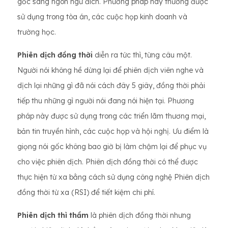
gốc sang ngôn ngữ đích. Phương pháp này thường được
sử dụng trong tòa án, các cuộc họp kinh doanh và
trường học.
Phiên dịch đồng thời
diễn ra tức thì, từng câu một.
Người nói không hề dừng lại để phiên dịch viên nghe và
dịch lại những gì đã nói cách đây 5 giây, đồng thời phải
tiếp thu những gì người nói đang nói hiện tại. Phương
pháp này được sử dụng trong các triển lãm thương mại,
bản tin truyền hình, các cuộc họp và hội nghị. Ưu điểm là
giọng nói gốc không bao giờ bị làm chậm lại để phục vụ
cho việc phiên dịch. Phiên dịch đồng thời có thể được
thực hiện từ xa bằng cách sử dụng công nghệ Phiên dịch
đồng thời từ xa (RSI) để tiết kiệm chi phí.
Phiên dịch thì thầm
là phiên dịch đồng thời nhưng