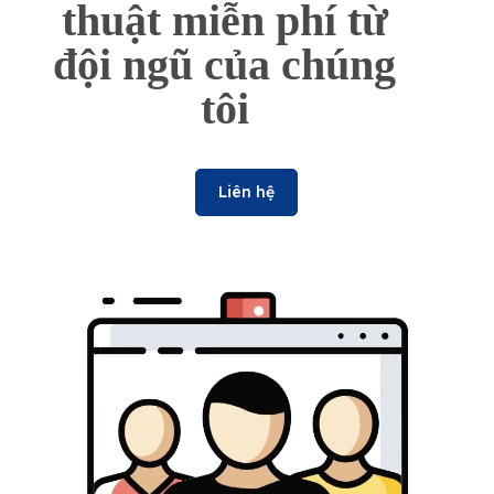
thuật miễn phí từ
đội ngũ của chúng
tôi
Liên hệ