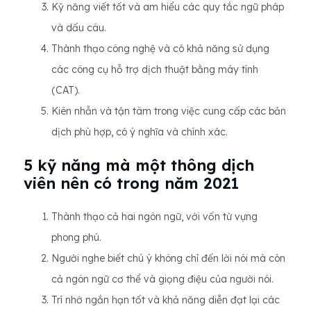
Kỹ năng viết tốt và am hiểu các quy tắc ngữ pháp
và dấu câu.
Thành thạo công nghệ và có khả năng sử dụng
các công cụ hỗ trợ dịch thuật bằng máy tính
(CAT).
Kiên nhẫn và tận tâm trong việc cung cấp các bản
dịch phù hợp, có ý nghĩa và chính xác.
5 kỹ năng mà một thông dịch
viên nên có trong năm 2021
Thành thạo cả hai ngôn ngữ, với vốn từ vựng
phong phú.
Người nghe biết chú ý không chỉ đến lời nói mà còn
cả ngôn ngữ cơ thể và giọng điệu của người nói.
Trí nhớ ngắn hạn tốt và khả năng diễn đạt lại các