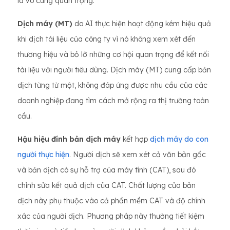
là vô cùng quan trọng.
Dịch máy (MT)
do AI thực hiện hoạt động kém hiệu quả
khi dịch tài liệu của công ty vì nó không xem xét đến
thương hiệu và bỏ lỡ những cơ hội quan trọng để kết nối
tài liệu với người tiêu dùng. Dịch máy (MT) cung cấp bản
dịch từng từ một, không đáp ứng được nhu cầu của các
doanh nghiệp đang tìm cách mở rộng ra thị trường toàn
cầu.
Hậu hiệu đính bản dịch máy
kết hợp
dịch máy do con
người thực hiện
. Người dịch sẽ xem xét cả văn bản gốc
và bản dịch có sự hỗ trợ của máy tính (CAT), sau đó
chỉnh sửa kết quả dịch của CAT. Chất lượng của bản
dịch này phụ thuộc vào cả phần mềm CAT và độ chính
xác của người dịch. Phương pháp này thường tiết kiệm