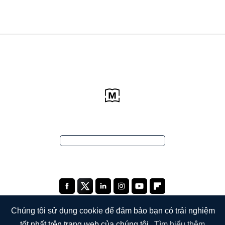
Chúng tôi sử dụng cookie để đảm bảo bạn có trải nghiệm
tốt nhất trên trang web của chúng tôi.
Tìm hiểu thêm