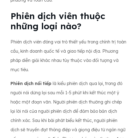
phương và toàn cầu.
Phiên dịch viên thuộc
những loại nào?
Phiên dịch viên đóng vai trò thiết yếu trong chính trị toàn
cầu, kinh doanh quốc tế và giao tiếp nội địa. Phương
pháp diễn giải khác nhau tùy thuộc vào đối tượng và
mục tiêu.
Phiên dịch nối tiếp
là kiểu phiên dịch qua lại, trong đó
người nói dừng lại sau mỗi 1-5 phút khi kết thúc một ý
hoặc một đoạn văn. Người phiên dịch thường ghi chép
lại lời nói của người phiên dịch để đảm bảo bản dịch
chính xác. Sau khi bài phát biểu kết thúc, người phiên
dịch sẽ truyền đạt thông điệp và giọng điệu từ ngôn ngữ