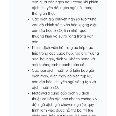
bản giữa các ngôn ngữ, trong khi phiên
dịch chuyển đổi ngôn ngữ nói trong
thời gian thực.
Các dịch giả chuyên nghiệp tập trung
vào độ chính xác, văn hóa, giọng điệu,
bản địa hóa, SEO, tính nhất quán
thương hiệu và sự rõ ràng trong văn
bản.
Phiên dịch viên hỗ trợ giao tiếp trực
tiếp trong các cuộc họp, tòa án, trường
học, hội nghị, dịch vụ khách hàng và
môi trường kinh doanh toàn cầu.
Các loại dịch thuật phổ biến bao gồm
dịch máy, dịch máy có biên tập lại,
bản địa hóa, chuyển ngữ sáng tạo và
dịch thuật SEO.
MotaWord cung cấp dịch vụ dịch
thuật và bản địa hóa nhanh chóng với
đội ngũ dịch giả chuyên nghiệp, quy
trình làm việc được hỗ trợ bởi trí tuệ