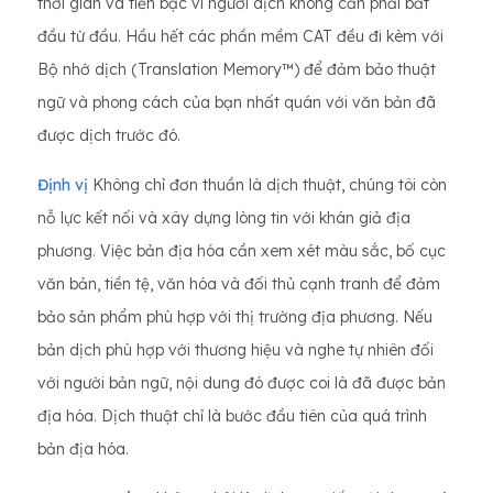
thời gian và tiền bạc vì người dịch không cần phải bắt
đầu từ đầu. Hầu hết các phần mềm CAT đều đi kèm với
Bộ nhớ dịch (Translation Memory™) để đảm bảo thuật
ngữ và phong cách của bạn nhất quán với văn bản đã
được dịch trước đó.
Định vị
Không chỉ đơn thuần là dịch thuật, chúng tôi còn
nỗ lực kết nối và xây dựng lòng tin với khán giả địa
phương. Việc bản địa hóa cần xem xét màu sắc, bố cục
văn bản, tiền tệ, văn hóa và đối thủ cạnh tranh để đảm
bảo sản phẩm phù hợp với thị trường địa phương. Nếu
bản dịch phù hợp với thương hiệu và nghe tự nhiên đối
với người bản ngữ, nội dung đó được coi là đã được bản
địa hóa. Dịch thuật chỉ là bước đầu tiên của quá trình
bản địa hóa.