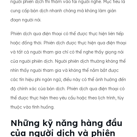
người phiên dịch thì thầm vào tai người nghe. Mục tiêu là
cung cấp bản dịch nhanh chóng mà không làm gián
đoạn người nói.
Phiên dịch qua điện thoại có thể được thực hiện liên tiếp
hoặc đồng thời. Phiên dịch được thực hiện qua điện thoại
và tất cả người tham gia chỉ có thể nghe thấy giọng nói
của người phiên dịch. Người phiên dịch thường không thể
nhìn thấy người tham gia và không thể nắm bắt được
các tín hiệu phi ngôn ngữ, điều này có thể ảnh hưởng đến
độ chính xác của bản dịch. Phiên dịch qua điện thoại có
thể được thực hiện theo yêu cầu hoặc theo lịch trình, tùy
thuộc vào tình huống.
Những kỹ năng hàng đầu
của người dịch và phiên