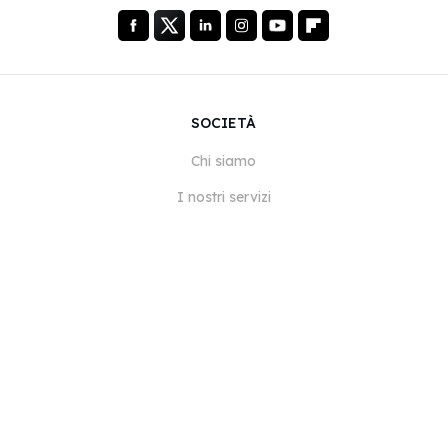
SOCIETÀ
Chi siamo
I nostri servizi
Blog
Domande frequenti
Il nostro team
Opportunità di lavoro
Note legali
Contattaci