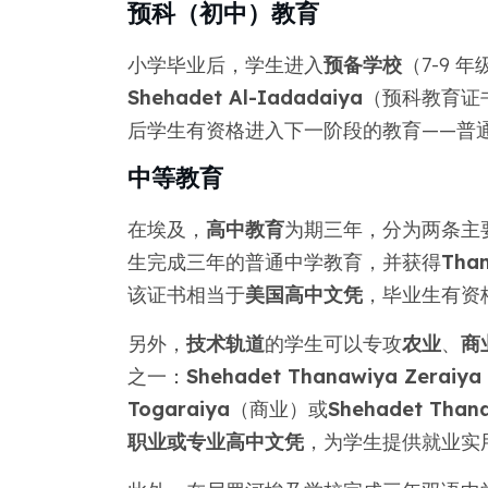
预科（初中）教育
小学毕业后，学生进入
预备学校
（7-9 
Shehadet Al-Iadadaiya
（预科教育证
后学生有资格进入下一阶段的教育——普
中等教育
在埃及，
高中教育
为期三年，分为两条主
生完成三年的普通中学教育，并获得
Tha
该证书相当于
美国高中文凭
，毕业生有资
另外，
技术轨道
的学生可以专攻
农业
、
商
之一：
Shehadet Thanawiya Zeraiya
Togaraiya
（商业）或
Shehadet Thana
职业或专业高中文凭
，为学生提供就业实