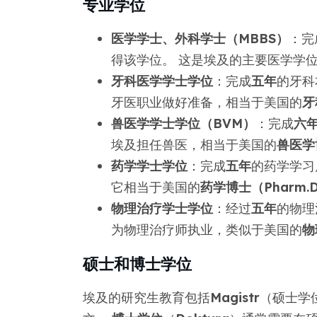
专业学位
医学学士、外科学士（MBBS）
：完
得该学位。 这是埃及的主要医学学
牙科医学学士学位
：完成
五年
的牙科
牙医职业做好准备，相当于美国的
牙
兽医学学士学位（BVM）
：完成
六
埃及担任兽医，相当于美国的
兽医学博
药学学士学位
：完成
五年
的药学学习
它相当于美国的
药学博士（Pharm.D
物理治疗学士学位
：经过
五年
的物理
为物理治疗师执业，类似于美国的
物
硕士和博士学位
埃及的研究生教育包括
Magistr
（硕士学