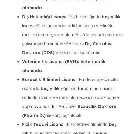
alanında
Diş Hekimliği Lisansı
: Diş hekimliğinde
beş yıllık
lisans eğitimini tamamladıktan sonra verilir. Bu
mesleki derece, mezunları Mısır'da diş hekimi olarak
çalışmaya hazırlar ve ABD'deki
Diş Cerrahisi
Doktoru (DDS)
derecesine eşdeğerdir.
Veterinerlik Lisansı (BVM): Veterinerlik
alanında
Eczacılık Bilimleri Lisansı
: Bu derece, eczacılık
alanında
beş yıllık
eğitimin tamamlanmasının
ardından verilir ve mezunları eczacı olarak kariyer
yapmaya hazırlar. ABD'deki
Eczacılık Doktoru
(Pharm.D.)
ile karşılaştırılabilir.
Fizik Tedavi Lisansı
: Fizik tedavi alanında
beş
yıllık
bir eğitimden sonra verilen bu derece,