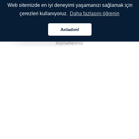
Web sitemizde en iyi deneyimi yaşamanızı sağlamak için
çerezleri kullanıyoruz.
Daha fazlasını öğrenin
ŞİRKETİMİZ
Anladım!
Hakkımızda
Türkçe
Hizmetlerimiz
Blog
SSS
Ekibimiz
Kariyer
Hukuk
Bize Ulaşın
MÜŞTERİLER İÇİN