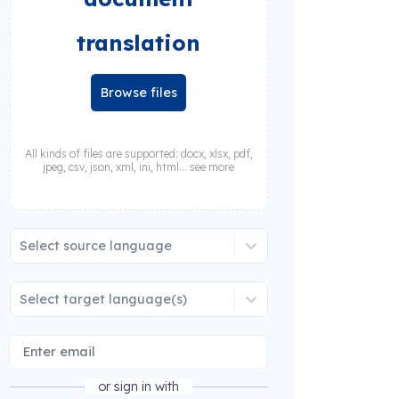
translation
Browse files
All kinds of files are supported: docx, xlsx, pdf,
jpeg, csv, json, xml, ini, html... see more
Select source language
Select target language(s)
or sign in with