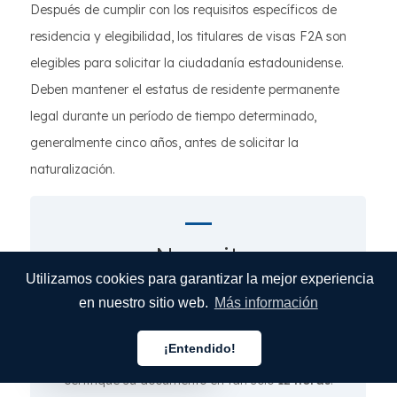
Después de cumplir con los requisitos específicos de
residencia y elegibilidad, los titulares de visas F2A son
elegibles para solicitar la ciudadanía estadounidense.
Deben mantener el estatus de residente permanente
legal durante un período de tiempo determinado,
generalmente cinco años, antes de solicitar la
naturalización.
¿Necesita
servicios de traducción
Utilizamos cookies para garantizar la mejor experiencia
certificada?
en nuestro sitio web.
Más información
¡Entendido!
Deje que un traductor profesional traduzca y
Español
certifique su documento en tan solo
12 horas
.