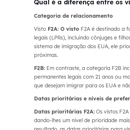
Qual é a diferença entre os v
Categoria de relacionamento
Visto
F2A: O visto
F2A é destinado a f
legais (LPRs), incluindo cônjuges e fil
sistema de imigração dos EUA, ele prior
próximas.
F2B:
Em contraste, a categoria F2B inclui
permanentes legais com 21 anos ou mais
que desejam imigrar para os EUA e não 
Datas prioritárias e níveis de prefe
Datas prioritárias F2A:
Os vistos F2A 
dando-lhes um nível de prioridade mais
resultado, as datas prioritárias para 