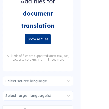
Add files for
document
translation
Browse files
All kinds of files are supported: docx, xlsx, pdf,
jpeg, csv, json, xml, ini, html... see more
Select source language
Select target language(s)