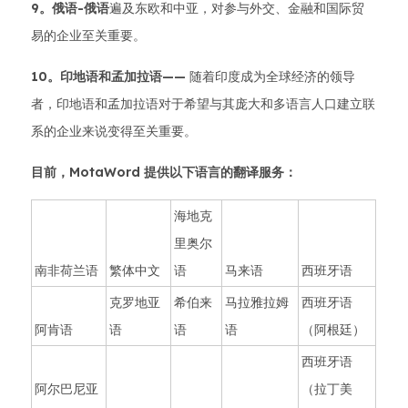
9。俄语-俄语
遍及东欧和中亚，对参与外交、金融和国际贸
易的企业至关重要。
10。印地语和孟加拉语——
随着印度成为全球经济的领导
者，印地语和孟加拉语对于希望与其庞大和多语言人口建立联
系的企业来说变得至关重要。
目前，MotaWord 提供以下语言的翻译服务：
海地克
里奥尔
南非荷兰语
繁体中文
语
马来语
西班牙语
克罗地亚
希伯来
马拉雅拉姆
西班牙语
阿肯语
语
语
语
（阿根廷）
西班牙语
阿尔巴尼亚
（拉丁美