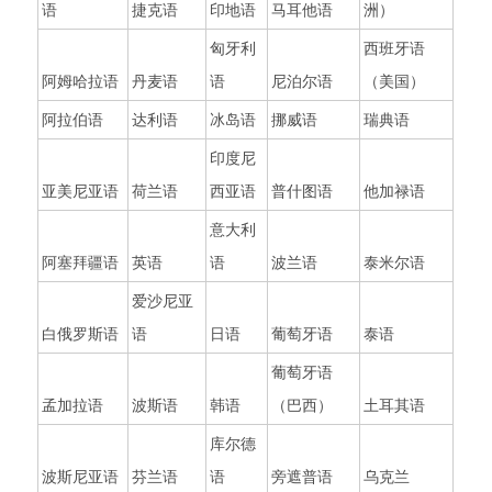
语
捷克语
印地语
马耳他语
洲）
匈牙利
西班牙语
阿姆哈拉语
丹麦语
语
尼泊尔语
（美国）
阿拉伯语
达利语
冰岛语
挪威语
瑞典语
印度尼
亚美尼亚语
荷兰语
西亚语
普什图语
他加禄语
意大利
阿塞拜疆语
英语
语
波兰语
泰米尔语
爱沙尼亚
白俄罗斯语
语
日语
葡萄牙语
泰语
葡萄牙语
孟加拉语
波斯语
韩语
（巴西）
土耳其语
库尔德
波斯尼亚语
芬兰语
语
旁遮普语
乌克兰