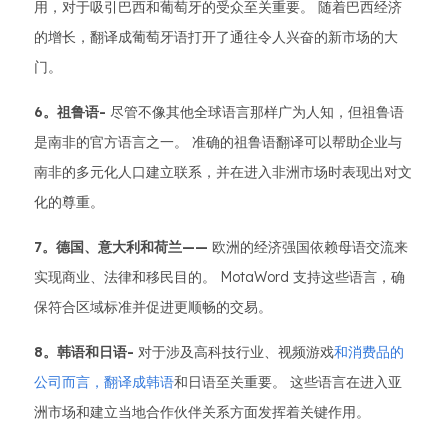
用，对于吸引巴西和葡萄牙的受众至关重要。 随着巴西经济
的增长，翻译成葡萄牙语打开了通往令人兴奋的新市场的大
门。
6。祖鲁语-
尽管不像其他全球语言那样广为人知，但祖鲁语
是南非的官方语言之一。 准确的祖鲁语翻译可以帮助企业与
南非的多元化人口建立联系，并在进入非洲市场时表现出对文
化的尊重。
7。德国、意大利和荷兰——
欧洲的经济强国依赖母语交流来
实现商业、法律和移民目的。 MotaWord 支持这些语言，确
保符合区域标准并促进更顺畅的交易。
8。韩语和日语-
对于涉及高科技行业、视频游戏
和消费品的
公司而言，翻译成韩语
和日语至关重要。 这些语言在进入亚
洲市场和建立当地合作伙伴关系方面发挥着关键作用。