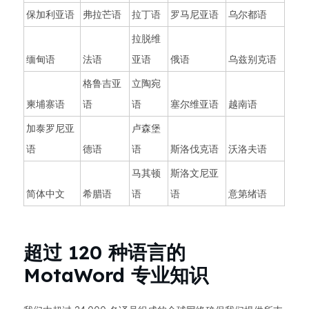
保加利亚语
弗拉芒语
拉丁语
罗马尼亚语
乌尔都语
拉脱维
缅甸语
法语
亚语
俄语
乌兹别克语
格鲁吉亚
立陶宛
柬埔寨语
语
语
塞尔维亚语
越南语
加泰罗尼亚
卢森堡
语
德语
语
斯洛伐克语
沃洛夫语
马其顿
斯洛文尼亚
简体中文
希腊语
语
语
意第绪语
超过 120 种语言的
MotaWord 专业知识