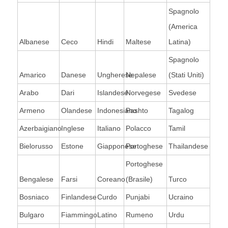
Spagnolo
(America
Albanese
Ceco
Hindi
Maltese
Latina)
Spagnolo
Amarico
Danese
Ungherese
Nepalese
(Stati Uniti)
Arabo
Dari
Islandese
Norvegese
Svedese
Armeno
Olandese
Indonesiano
Pashto
Tagalog
Azerbaigiano
Inglese
Italiano
Polacco
Tamil
Bielorusso
Estone
Giapponese
Portoghese
Thailandese
Portoghese
Bengalese
Farsi
Coreano
(Brasile)
Turco
Bosniaco
Finlandese
Curdo
Punjabi
Ucraino
Bulgaro
Fiammingo
Latino
Rumeno
Urdu