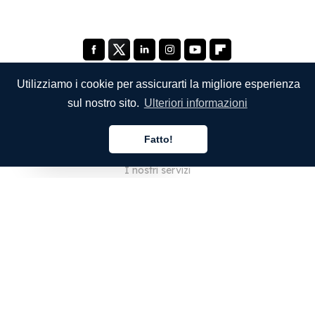
Utilizziamo i cookie per assicurarti la migliore esperienza
sul nostro sito.
Ulteriori informazioni
SOCIETÀ
Fatto!
Chi siamo
Italiano
I nostri servizi
Blog
Domande frequenti
Il nostro team
Opportunità di lavoro
Note legali