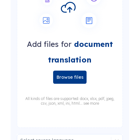
Add files for
document
translation
Browse files
All kinds of files are supported: docx, xlsx, pdf, jpeg,
csv, json, xml, ini, html... see more