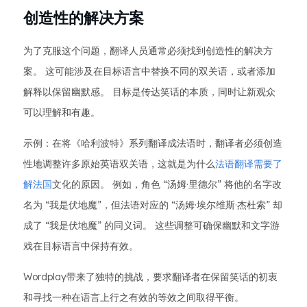
创造性的解决方案
为了克服这个问题，翻译人员通常必须找到创造性的解决方
案。 这可能涉及在目标语言中替换不同的双关语，或者添加
解释以保留幽默感。 目标是传达笑话的本质，同时让新观众
可以理解和有趣。
示例：在将《哈利波特》系列翻译成法语时，翻译者必须创造
性地调整许多原始英语双关语，这就是为什么
法语翻译需要了
解法国
文化的原因。 例如，角色 “汤姆·里德尔” 将他的名字改
名为 “我是伏地魔”，但法语对应的 “汤姆·埃尔维斯·杰杜索” 却
成了 “我是伏地魔” 的同义词。 这些调整可确保幽默和文字游
戏在目标语言中保持有效。
Wordplay带来了独特的挑战，要求翻译者在保留笑话的初衷
和寻找一种在语言上行之有效的等效之间取得平衡。