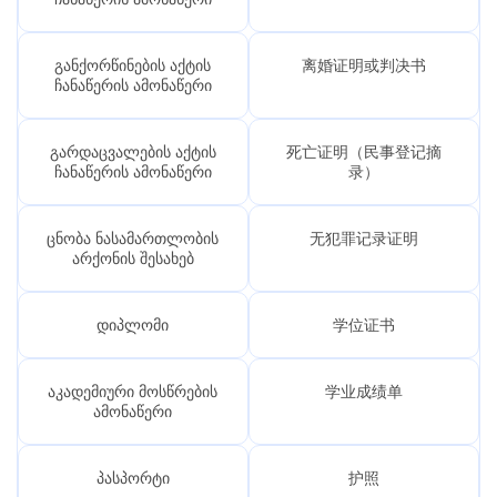
განქორწინების აქტის
离婚证明或判决书
ჩანაწერის ამონაწერი
გარდაცვალების აქტის
死亡证明（民事登记摘
ჩანაწერის ამონაწერი
录）
ცნობა ნასამართლობის
无犯罪记录证明
არქონის შესახებ
დიპლომი
学位证书
აკადემიური მოსწრების
学业成绩单
ამონაწერი
პასპორტი
护照