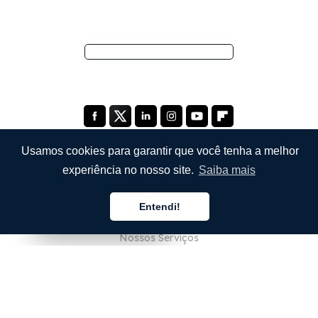
Usamos cookies para garantir que você tenha a melhor
experiência no nosso site.
Saiba mais
EMPRESA
Entendi!
Sobre Nós
Português
Português
Português
Nossos Serviços
Blog
Perguntas Frequentes (FAQ)
Nossa Equipe