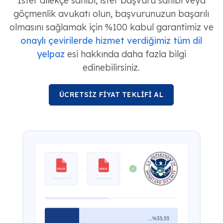
İster dilekçe sahibi, ister başvuru sahibi veya
göçmenlik avukatı olun, başvurunuzun başarılı
olmasını sağlamak için %100 kabul garantimiz ve
onaylı çevirilerde hizmet verdiğimiz tüm dil
yelpaz
esi hakkında daha fazla bilgi
edinebilirsiniz.
ÜCRETSİZ FİYAT TEKLİFİ AL