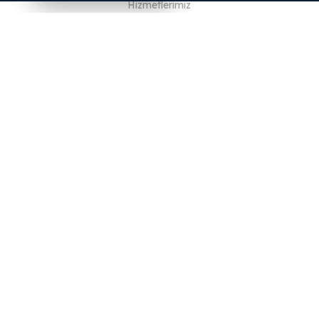
Hizmetlerimiz
Blog
SSS
Ekibimiz
Kariyer
Hukuk
Bize Ulaşın
MÜŞTERİLER İÇİN
Giriş Yap
Kayıt Ol
Özellikler
Diller