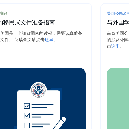
翻译
美国公民及
的移民局文件准备指南
与外国
民美国是一个细致周密的过程，需要认真准备
审查美国公
文件。 阅读全文请点击
这里
。
的涉及外国
击
这里
。