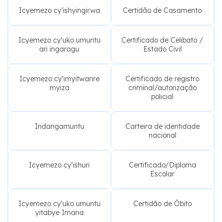
Icyemezo cy'ishyingirwa
Certidão de Casamento
Icyemezo cy'uko umuntu
Certificado de Celibato /
ari ingaragu
Estado Civil
Icyemezo cy'imyitwarire
Certificado de registro
myiza
criminal/autorização
policial
Indangamuntu
Carteira de identidade
nacional
Icyemezo cy'ishuri
Certificado/Diploma
Escolar
Icyemezo cy'uko umuntu
Certidão de Óbito
yitabye Imana