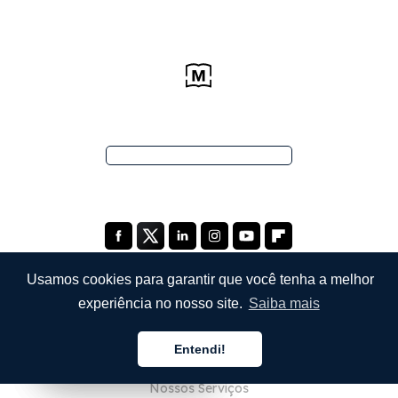
Usamos cookies para garantir que você tenha a melhor
experiência no nosso site.
Saiba mais
EMPRESA
Entendi!
Sobre Nós
Português
Português
Português
Nossos Serviços