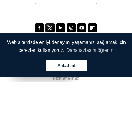
Web sitemizde en iyi deneyimi yaşamanızı sağlamak için
çerezleri kullanıyoruz.
Daha fazlasını öğrenin
ŞİRKETİMİZ
Anladım!
Hakkımızda
Türkçe
Türkçe
Türkçe
Hizmetlerimiz
Blog
SSS
Ekibimiz
Kariyer
Hukuk