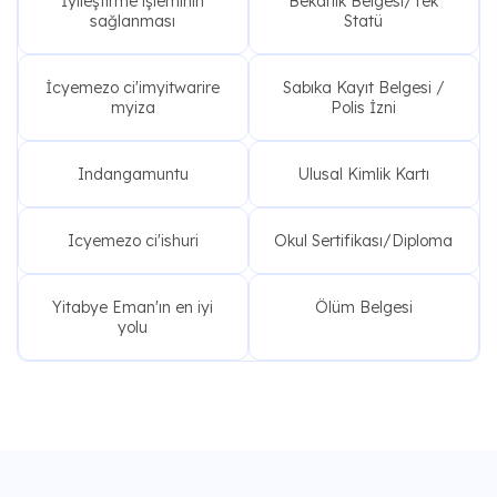
İyileştirme işleminin
Bekarlık Belgesi/Tek
sağlanması
Statü
İcyemezo ci'imyitwarire
Sabıka Kayıt Belgesi /
myiza
Polis İzni
Indangamuntu
Ulusal Kimlik Kartı
Icyemezo ci'ishuri
Okul Sertifikası/Diploma
Yitabye Eman'ın en iyi
Ölüm Belgesi
yolu