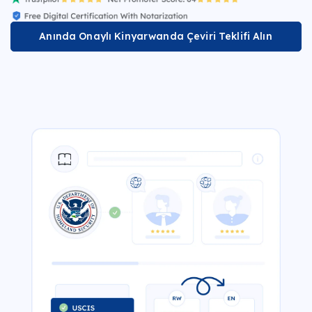
Anında Onaylı Kinyarwanda Çeviri Teklifi Alın