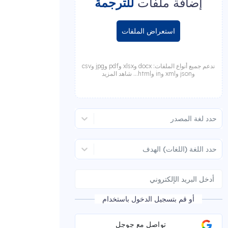
إضافة ملفات
للترجمة
استعراض الملفات
ندعم جميع أنواع الملفات: docx وxlsx وpdf وjpg وcsv
وjson وxml وin وhtml... شاهد المزيد
حدد لغة المصدر
حدد اللغة (اللغات) الهدف
أو قم بتسجيل الدخول باستخدام
تواصل مع جوجل