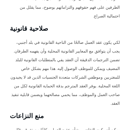
الطرفين على فهم حقوقهم والتزاماتهم بوضوح، مما يقلل من
احتمالية الصراع.
صلاحية قانونية
لكي يكون عقد العمل صالحًا من الناحية القانونية في بلد أجنبي،
يجب أن يتوافق مع المعايير القانونية المحلية وأن يفهمه الطرفان.
تضمن الترجمات الدقيقة أن العقد يفي بالمتطلبات القانونية للبلد
المضيف ويمكن للموظف الوصول إليه. هذا مهم بشكل خاص
للمغتربين وموظفي الشركات متعددة الجنسيات الذين قد لا يجيدون
اللغة المحلية. يوفر العقد المترجم بدقة الحماية القانونية لكل من
صاحب العمل والموظف، مما يحمي مصالحهما ويضمن قابلية تنفيذ
العقد.
منع النزاعات
يمكن أن يكون التقاضي بشأن عقود العمل مكلفًا ويستغرق وقتًا