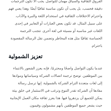
الفروق الثقافية والسياق مهمان للتواصل. يجب ألا تكون الترجمات
دقيقة فحسب، بل يجب أن تكون مناسبة ثقافيًا أيضًا. وهذا يعني فهم
واحترام الاختلافات الثقافية في استخدام اللغة والنبرة والآداب.
على سبيل المثال، قد تكون بعض العبارات أو التعابير في إحدى
اللغات غير مناسبة أو مسيئة في لغة أخرى. تتجنب الترجمة
الحساسة ثقافيًا مثل هذه المخاطر وتضمن نقل الرسالة المقصودة
باحترام.
تعزيز الشمولية
عندما يكون التواصل واضحًا ومحترمًا، فإنه يعزز الشعور بالانتماء
بين الموظفين. توضح ترجمة اتصالات الشركة وسياساتها وموادها
إلى لغات متعددة التزام الشركة بالشمولية. إنها ترسل رسالة
مفادها أن الشركة تقدر التنوع وترغب في الاستثمار في خلق بيئة
يمكن للجميع أن يزدهروا فيها. هذا يعزز ثقافة مكان العمل الإيجابية
حيث يشعر جميع الموظفين بأنهم مشمولون وقيمون.