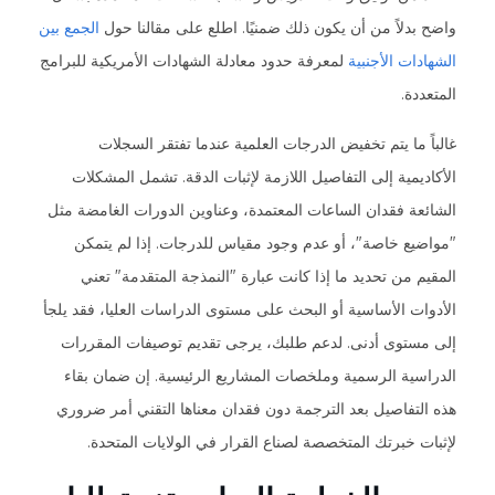
واضح بدلاً من أن يكون ذلك ضمنيًا. اطلع على مقالنا حول
الجمع بين
الشهادات الأجنبية
لمعرفة حدود معادلة الشهادات الأمريكية للبرامج
المتعددة.
غالباً ما يتم تخفيض الدرجات العلمية عندما تفتقر السجلات
الأكاديمية إلى التفاصيل اللازمة لإثبات الدقة. تشمل المشكلات
الشائعة فقدان الساعات المعتمدة، وعناوين الدورات الغامضة مثل
"مواضيع خاصة"، أو عدم وجود مقياس للدرجات. إذا لم يتمكن
المقيم من تحديد ما إذا كانت عبارة "النمذجة المتقدمة" تعني
الأدوات الأساسية أو البحث على مستوى الدراسات العليا، فقد يلجأ
إلى مستوى أدنى. لدعم طلبك، يرجى تقديم توصيفات المقررات
الدراسية الرسمية وملخصات المشاريع الرئيسية. إن ضمان بقاء
هذه التفاصيل بعد الترجمة دون فقدان معناها التقني أمر ضروري
لإثبات خبرتك المتخصصة لصناع القرار في الولايات المتحدة.