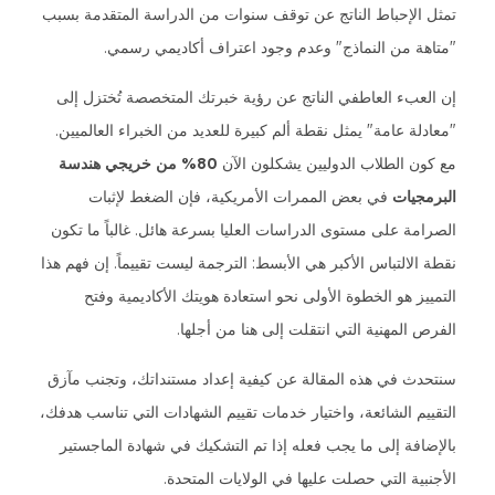
تمثل الإحباط الناتج عن توقف سنوات من الدراسة المتقدمة بسبب
"متاهة من النماذج" وعدم وجود اعتراف أكاديمي رسمي.
إن العبء العاطفي الناتج عن رؤية خبرتك المتخصصة تُختزل إلى
"معادلة عامة" يمثل نقطة ألم كبيرة للعديد من الخبراء العالميين.
مع كون الطلاب الدوليين يشكلون الآن
80% من خريجي هندسة
البرمجيات
في بعض الممرات الأمريكية، فإن الضغط لإثبات
الصرامة على مستوى الدراسات العليا بسرعة هائل. غالباً ما تكون
نقطة الالتباس الأكبر هي الأبسط: الترجمة ليست تقييماً. إن فهم هذا
التمييز هو الخطوة الأولى نحو استعادة هويتك الأكاديمية وفتح
الفرص المهنية التي انتقلت إلى هنا من أجلها.
سنتحدث في هذه المقالة عن كيفية إعداد مستنداتك، وتجنب مآزق
التقييم الشائعة، واختيار خدمات تقييم الشهادات التي تناسب هدفك،
بالإضافة إلى ما يجب فعله إذا تم التشكيك في شهادة الماجستير
الأجنبية التي حصلت عليها في الولايات المتحدة.