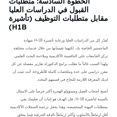
الخطوة السادسة: متطلبات
القبول في الدراسات العليا
مقابل متطلبات التوظيف (تأشيرة
H1B)
تُقدّر كل من الدراسات العليا ورعاية تأشيرة H-1B شهادة
الماجستير الخاصة بك، لكنهما تقيسانها من خلال عدسات مختلفة.
تركز الجامعات على التنافسية الأكاديمية وملاءمة البحث العلمي.
ولهذا السبب غالباً ما تطلب برامج الدكتوراه تقارير مفصلة عن كل
مقرر دراسي على حدة وملخصات كاملة للأطروحة. أنت تثبت أن
لديك المعرفة اللازمة للنجاح في قسمهم المحدد.
أصبح أصحاب العمل ومسؤولو الهجرة أكثر حرصاً على الامتثال.
بالنسبة لتأشيرة H-1B، فإن الهدف هو إثبات أن تعليمك يفي
بمتطلبات المهنة المتخصصة. وهذا يجعل ترجمة السجلات الأكاديمية
أقل ارتباطاً بالأسلوب وأكثر ارتباطاً بالدقة الحرفية فيما يتعلق