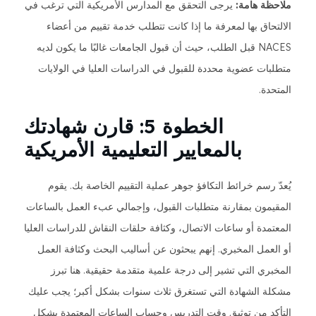
ملاحظة هامة:
يرجى التحقق مع المدارس الأمريكية التي ترغب في
الالتحاق بها لمعرفة ما إذا كانت تتطلب خدمة تقييم من أعضاء
NACES قبل الطلب، حيث أن قبول الجامعات غالبًا ما يكون لديه
متطلبات عضوية محددة للقبول في الدراسات العليا في الولايات
المتحدة.
الخطوة 5: قارن شهادتك
بالمعايير التعليمية الأمريكية
يُعدّ رسم خرائط التكافؤ جوهر عملية التقييم الخاصة بك. يقوم
المقيمون بمقارنة متطلبات القبول، وإجمالي عبء العمل بالساعات
المعتمدة أو ساعات الاتصال، وكثافة حلقات النقاش للدراسات العليا
أو العمل المخبري. إنهم يبحثون عن أساليب البحث وكثافة العمل
المخبري التي تشير إلى درجة علمية متقدمة حقيقية. هنا تبرز
مشكلة الشهادة التي تستغرق ثلاث سنوات بشكل أكبر؛ يجب عليك
التأكد من توثيق وقت التدريس وحساب الساعات المعتمدة بشكل