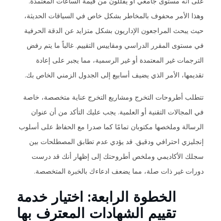
على أنه مستوى جامعي أو يقللون من قيمة الساعات المعتمدة.
وهذا الأمر محفوف بالمخاطر بشكل خاص في السياقات الحديثة،
حيث يبحث المراجعون الإداريون بشكل متزايد عن الدقة الحرفية
في مستوى المقرر الدراسي ومقاييس التقييم. غالباً ما يتم رفض
الترجمات غير المعتمدة أو غير الرسمية، مما يجبر على إعادة
تقديمها، الأمر الذي يضيف أسابيع إلى الجدول الزمني الخاص بك.
تتطلب أطروحات التخرج ومشاريع التخرج عناية متخصصة، خاصة
في المجالات التقنية أو العلمية. يجب عليك التأكد من أن عنوان
الرسالة وملخصها مكتوبان تمامًا كما صدرا مع الحفاظ على أسلوب
إنجليزي احترافي ودقيق. قد يؤدي عدم تطابق المصطلحات بين
سجلك الأكاديمي وملخص أطروحتك إلى إظهار أنك قد درست
دورات غير ذات صلة، مما يضعف ادعاءك بالخبرة المتخصصة.
الخطوة الرابعة: اختيار خدمة
تقييم الشهادات المعترف بها