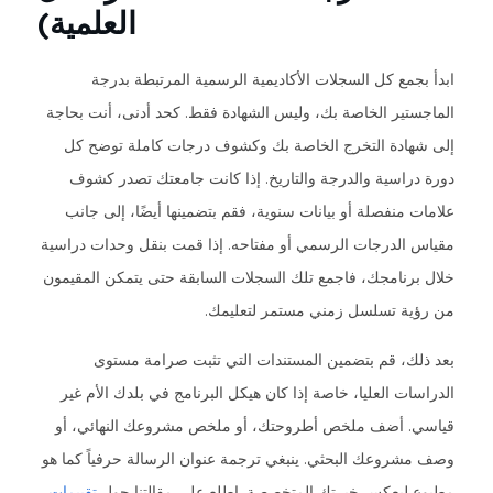
العلمية)
ابدأ بجمع كل السجلات الأكاديمية الرسمية المرتبطة بدرجة
الماجستير الخاصة بك، وليس الشهادة فقط. كحد أدنى، أنت بحاجة
إلى شهادة التخرج الخاصة بك وكشوف درجات كاملة توضح كل
دورة دراسية والدرجة والتاريخ. إذا كانت جامعتك تصدر كشوف
علامات منفصلة أو بيانات سنوية، فقم بتضمينها أيضًا، إلى جانب
مقياس الدرجات الرسمي أو مفتاحه. إذا قمت بنقل وحدات دراسية
خلال برنامجك، فاجمع تلك السجلات السابقة حتى يتمكن المقيمون
من رؤية تسلسل زمني مستمر لتعليمك.
بعد ذلك، قم بتضمين المستندات التي تثبت صرامة مستوى
الدراسات العليا، خاصة إذا كان هيكل البرنامج في بلدك الأم غير
قياسي. أضف ملخص أطروحتك، أو ملخص مشروعك النهائي، أو
وصف مشروعك البحثي. ينبغي ترجمة عنوان الرسالة حرفياً كما هو
مطبوع ليعكس خبرتك المتخصصة. اطلع على مقالتنا حول
تقييمات