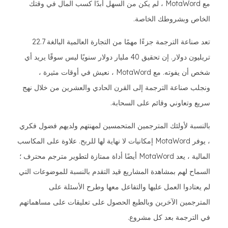
مع MotaWord ، لم يكن من السهل أبدًا كسب المال في وقتك
الخاص وبشروطك الخاصة.
تعد صناعة الترجمة جزءًا مهمًا من التجارة العالمية البالغة 22.7
تريليون دولار. إن تحقيق 40 مليار دولار سنويًا ليس سوقًا يريد أي
شخص أن يفوته. مع MotaWord ، نعيش في أوقات مثيرة ،
ونجلب صناعة الترجمة إلى القرن الحادي والعشرين من خلال نهج
سريع وتعاوني وقائم على السحابة.
بالنسبة لأولئك المترجمين المتحمسين لمهنتهم ولديهم فضول فكري
، يوفر MotaWord إمكانيات لا نهاية لها للربح. علاوة على المكاسب
المالية ، يعد MotaWord أيضًا أداة ممتازة لتطوير مترجم محترف ؛
السماح لهم بمشاهدة المشاريع قيد التقدم بالنسبة للموضوعات التي
لم يعتادوا العمل عليها والتفاعل معها وطرح الأسئلة على
المترجمين الآخرين وبالطبع الحصول على تعليقات على مساهماتهم
في الترجمة بعد كل مشروع.