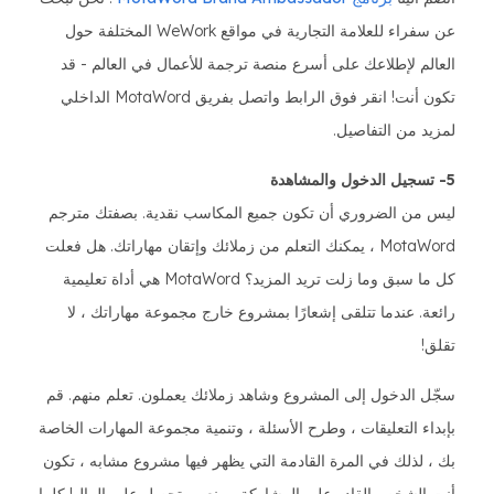
عن سفراء للعلامة التجارية في مواقع WeWork المختلفة حول
العالم لإطلاعك على أسرع منصة ترجمة للأعمال في العالم - قد
تكون أنت! انقر فوق الرابط واتصل بفريق MotaWord الداخلي
لمزيد من التفاصيل.
5- تسجيل الدخول والمشاهدة
ليس من الضروري أن تكون جميع المكاسب نقدية. بصفتك مترجم
MotaWord ، يمكنك التعلم من زملائك وإتقان مهاراتك. هل فعلت
كل ما سبق وما زلت تريد المزيد؟ MotaWord هي أداة تعليمية
رائعة. عندما تتلقى إشعارًا بمشروع خارج مجموعة مهاراتك ، لا
تقلق!
سجّل الدخول إلى المشروع وشاهد زملائك يعملون. تعلم منهم. قم
بإبداء التعليقات ، وطرح الأسئلة ، وتنمية مجموعة المهارات الخاصة
بك ، لذلك في المرة القادمة التي يظهر فيها مشروع مشابه ، تكون