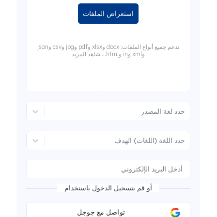
استعراض الملفات
ندعم جميع أنواع الملفات: docx وxlsx وpdf وjpg وcsv وjson
وxml وin وhtml... شاهد المزيد
حدد لغة المصدر
حدد اللغة (اللغات) الهدف
أو قم بتسجيل الدخول باستخدام
تواصل مع جوجل