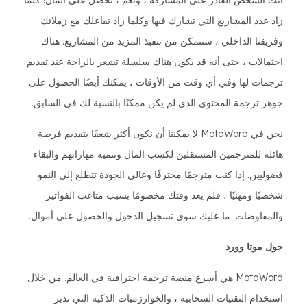
أنت الشخص القادر على المشاركة ، ونعم ، تحصل على المال! كلما
زاد عدد المشاريع التي تشارك فيها وكلما زاد تفاعلك مع زملائك
وفريقنا الداخلي ، ستتمكن من تنفيذ المزيد من المشاريع. هناك
احتمالات ، حتى أنه قد يكون هناك سلسلة تشعر بالراحة عند تقديم
ترجمات لها وفي أي وقت من الأوقات ، يمكنك أيضًا الحصول على
جوهر ترجمة المحتوى الذي لم يكن ممكنًا بالنسبة لك في السابق.
نحن في MotaWord لا يمكننا أن نكون أكثر شغفًا بتقديم فرصة
هائلة للمترجمين المستقلين لكسب المال وتنمية مهاراتهم والبقاء
فضوليين. إذا كنت مترجمًا محترفًا وعالي الجودة تتطلع إلى النمو
شخصيًا ومهنيًا ، فلم يعد وقتك مخصومًا بسبب متاعب الفواتير
والمفاوضات. ما عليك سوى تسجيل الدخول والحصول على أموال.
حول موتا وورد
MotaWord هي أسرع منصة ترجمة احترافية في العالم. من خلال
استخدام التقنيات السحابية ، والخوارزميات الذكية التي تدير