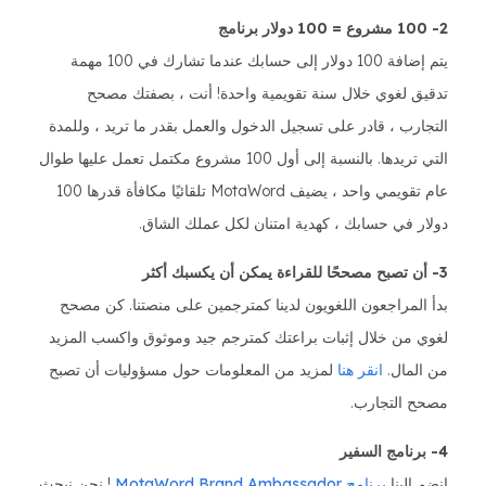
2- 100 مشروع = 100 دولار برنامج
يتم إضافة 100 دولار إلى حسابك عندما تشارك في 100 مهمة
تدقيق لغوي خلال سنة تقويمية واحدة! أنت ، بصفتك مصحح
التجارب ، قادر على تسجيل الدخول والعمل بقدر ما تريد ، وللمدة
التي تريدها. بالنسبة إلى أول 100 مشروع مكتمل تعمل عليها طوال
عام تقويمي واحد ، يضيف MotaWord تلقائيًا مكافأة قدرها 100
دولار في حسابك ، كهدية امتنان لكل عملك الشاق.
3- أن تصبح مصححًا للقراءة يمكن أن يكسبك أكثر
بدأ المراجعون اللغويون لدينا كمترجمين على منصتنا. كن مصحح
لغوي من خلال إثبات براعتك كمترجم جيد وموثوق واكسب المزيد
من المال.
انقر هنا
لمزيد من المعلومات حول مسؤوليات أن تصبح
مصحح التجارب.
4- برنامج السفير
انضم الينا
برنامج MotaWord Brand Ambassador
! نحن نبحث