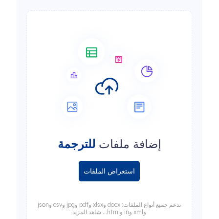
إضافة ملفات
للترجمة
استعراض الملفات
ندعم جميع أنواع الملفات: docx وxlsx وpdf وjpg وcsv وjson
وxml وin وhtml... شاهد المزيد