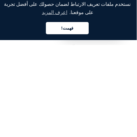
نستخدم ملفات تعريف الارتباط لضمان حصولك على أفضل تجربة
على موقعنا.
اعرف المزيد
الشركة
من نحن
فهمت!
العربية
خدماتنا
المدونة
الأسئلة الشائعة
فريقنا
الوظائف
المجال القانوني
اتصل بنا
للعملاء
تسجيل الدخول