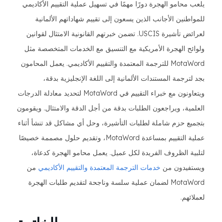
يلعب محامو الهجرة دورًا مهمًا في تسهيل عملية التقييم الأكاديمي
للمواطنين الأجانب الذين يسعون إلى تقييم شهاداتهم الألمانية
لعرائض تأشيرة USCIS. تضمن خبرتهم القانونية الامتثال لقوانين
ولوائح الهجرة الأمريكية مع التنسيق مع الخدمات المتخصصة مثل
MotaWord للترجمة المعتمدة والتقييم الأكاديمي. يعمل المحامون
بجد لترجمة المستندات الألمانية إلى اللغة الإنجليزية بدقة،
ويتعاونون مع خبراء التقييم في MotaWord لتحديد معادلة الدرجات
العلمية، ويراجعون الطلبات بدقة من أجل الدقة والامتثال. ويقومون
بتجميع حزم شاملة لطلبات التأشيرة، وحل أي مشاكل قد تنشأ أثناء
عملية التقييم بمساعدة MotaWord، وتقديم حلول مصممة خصيصًا
لتلبية الظروف الفريدة لكل عميل. يعمل محامو الهجرة كدعاة،
ويستفيدون من
خدمات الترجمة المعتمدة والتقييم الأكاديمي
من
MotaWord لضمان عملية سلسة وناجحة لتقديم طلبات الهجرة
لعملائهم.