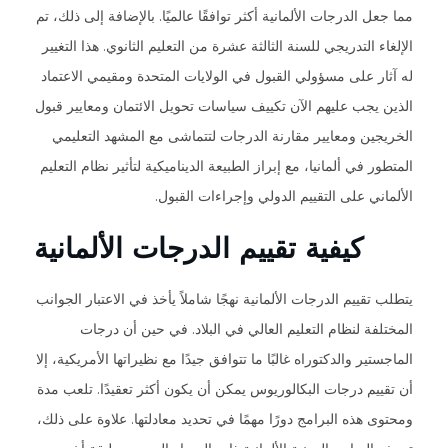
مما جعل الدرجات الألمانية أكثر توافقًا عالميًا. بالإضافة إلى ذلك، تم
الإلغاء التدريجي للسنة الثالثة عشرة من التعليم الثانوي. هذا التغيير
له آثار على مسؤولي القبول في الولايات المتحدة ومقيمي الاعتماد
الذين يجب عليهم الآن تكييف سياسات تحويل الائتمان ومعايير قبول
الخريجين ومعايير مقارنة الدرجات لتتماشى مع المشهد التعليمي
المتطور في ألمانيا، مع إبراز الطبيعة الديناميكية لتأثير نظام التعليم
الألماني على التقييم الدولي وإجراءات القبول.
كيفية تقييم الدرجات الألمانية
يتطلب تقييم الدرجات الألمانية نهجًا شاملاً يأخذ في الاعتبار الجوانب
المختلفة لنظام التعليم العالي في البلاد. في حين أن درجات
الماجستير والدكتوراه غالبًا ما تتوافق جيدًا مع نظيراتها الأمريكية، إلا
أن تقييم درجات البكالوريوس يمكن أن يكون أكثر تعقيدًا. تلعب مدة
ومحتوى هذه البرامج دورًا مهمًا في تحديد معادلتها. علاوة على ذلك،