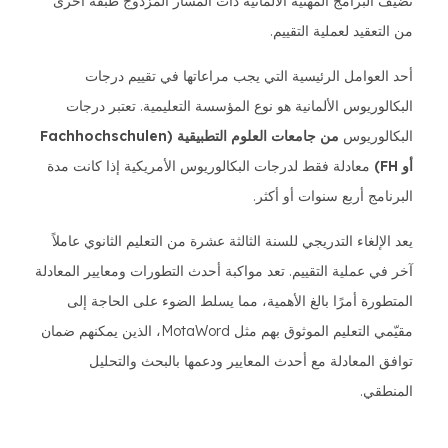
تضيف البرامج المهنية الألمانية ذات المسار المزدوج طبقة أخرى
من التعقيد لعملية التقييم.
أحد العوامل الرئيسية التي يجب مراعاتها في تقييم درجات
البكالوريوس الألمانية هو نوع المؤسسة التعليمية. تعتبر درجات
البكالوريوس
من جامعات العلوم التطبيقية (Fachhochschulen
أو FH)
معادلة فقط لدرجات البكالوريوس الأمريكية إذا كانت مدة
البرنامج أربع سنوات أو أكثر.
يعد الإلغاء التدريجي للسنة الثالثة عشرة من التعليم الثانوي عاملاً
آخر في عملية التقييم. تعد مواكبة أحدث التطورات ومعايير المعادلة
المتطورة أمرًا بالغ الأهمية، مما يسلط الضوء على الحاجة إلى
مقيّمي التعليم الموثوق بهم مثل MotaWord، الذين يمكنهم ضمان
توافق المعادلة مع أحدث المعايير ودعمها بالبحث والتحليل
المنطقي.