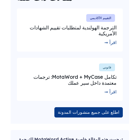
التقييم الأكاديمي
الترجمة الهولندية لمتطلبات تقييم الشهادات
الأمريكية
اقرأ ➞
قانوني
تكامل MotaWord + MyCase: ترجمات
معتمدة داخل سير عملك
اقرأ ➞
اطلع على جميع منشورات المدونة
ترجمت هذه المقالة خاصية MotaWord Active للترجمة