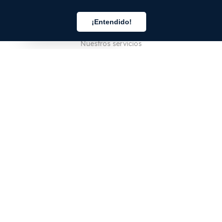
EMPRESA
¡Entendido!
Quiénes somos
Español
Nuestros servicios
Blog
Preguntas frecuentes
Nuestro equipo
Empleo
Legal
Póngase en contacto con nosotros
PARA CLIENTES
Iniciar sesión