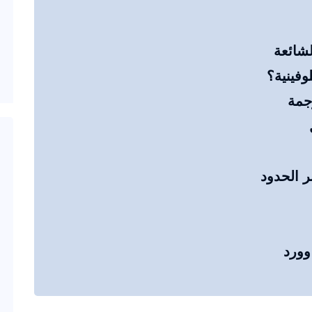
لشائعة
وفينية؟
رجمة
ر الحدود
وورد