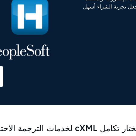
Commerce XML ()، مما يجعل تجربة الشراء أسهل
cXML لخدمات الترجمة الاحترافية؟