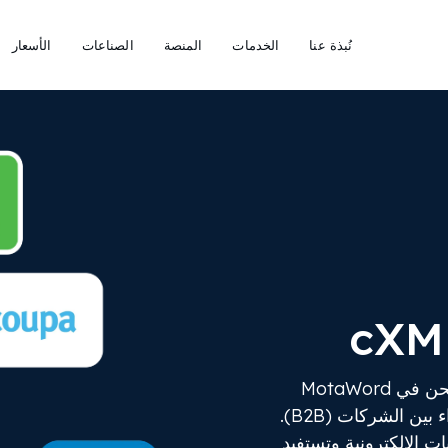
نُبذة عنا
الخدمات
المنصة
الصناعات
الأسعار
من خلال خدمات تكامل cXML الحديثة لدينا، نحن في MotaWord
متخصصون في إحداث ثورة في عمليات الشراء بين الشركات (B2B).
ت الإلكترونية وتستفيد