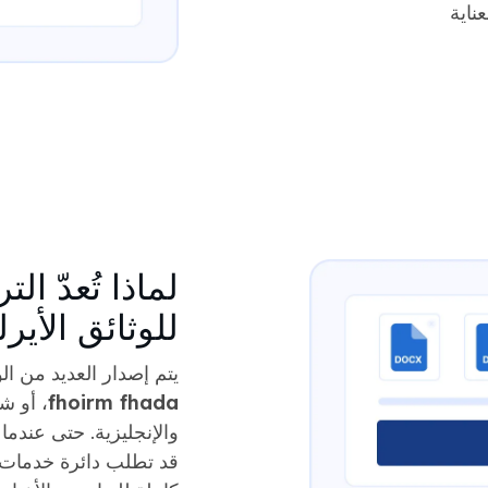
لماذا تُعدّ ا
للوثائق الأيرل
يتم إصدار العديد من الو
fhoirm fhada
، أو شه
والإنجليزية. حتى عندما 
قد تطلب دائرة خدمات ا