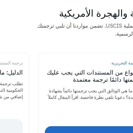
والهجرة الأمريكية
احصل على إرشادات الخبراء والمعلومات الأساسية للمتقدمين الناطقين باللغة الأيرلندية الذين يتنقلون في عملية USCIS. تضمن مواردنا أن تلبي ترجمتك
لرسمية.
مة التحريرية
ترجمة المستن
أنواع من المستندات التي يجب عليك
الدليل: م
تها دائمًا ترجمة معتمدة
تطلب ترجمة ا
الحكومية ال
ما هي الوثائق التي يجب ترجمتها دائماً بشهادة
إضافي من شها
ة؟ دعونا نلقي نظرة فاحصة. اقرأ المقال كاملاً