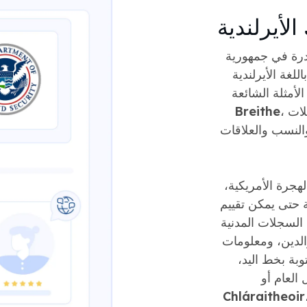
لأيرلندية
درة في جمهورية
لغة الأيرلندية
، أو شهادة الميلاد، والتي قد تظهر في السجلات
Breithe
والنسب والعلاقات
هجرة الأمريكية،
ة حتى يمكن تقييم
السجلات المدنية
والدين، ومعلومات
وبة بخط اليد،
قنا على بنية
Chláraitheoir