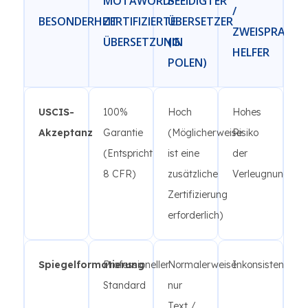
MOTAWORD-
BEEIDIGTER
/
BESONDERHEIT
ZERTIFIZIERTE
ÜBERSETZER
ZWEISPRACHI
ÜBERSETZUNG
(IN
HELFER
POLEN)
USCIS-
100%
Hoch
Hohes
Akzeptanz
Garantie
(Möglicherweise
Risiko
(Entspricht
ist eine
der
8 CFR)
zusätzliche
Verleugnung
Zertifizierung
erforderlich)
Spiegelformatierung
Professioneller
Normalerweise
Inkonsistent
Standard
nur
Text /