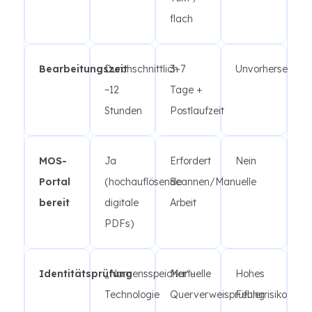
flach
Bearbeitungszeit
Durchschnittlich
3–7
Unvorhersehbar
~12
Tage +
Stunden
Postlaufzeit
MOS-
Ja
Erfordert
Nein
Portal
(hochauflösende
Scannen/Manuelle
bereit
digitale
Arbeit
PDFs)
Identitätsprüfung
„Namensspeicher“-
Manuelle
Hohes
Technologie
Querverweisprüfung
Fehlerrisiko