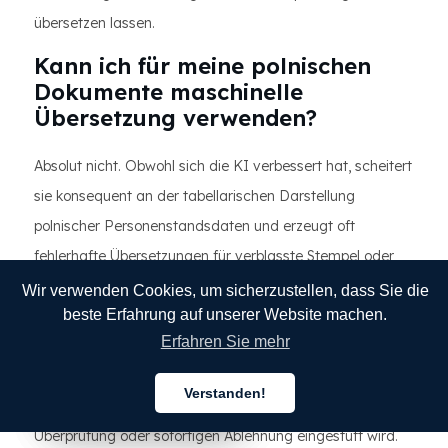
übersetzen lassen.
Kann ich für meine polnischen
Dokumente maschinelle
Übersetzung verwenden?
Absolut nicht. Obwohl sich die KI verbessert hat, scheitert
sie konsequent an der tabellarischen Darstellung
polnischer Personenstandsdaten und erzeugt oft
fehlerhafte Übersetzungen für verblasste Stempel oder
administrative Abkürzungen. Noch wichtiger ist jedoch,
Wir verwenden Cookies, um sicherzustellen, dass Sie die
beste Erfahrung auf unserer Website machen.
dass KI die gesetzlich vorgeschriebene
Erfahren Sie mehr
Genauigkeitszertifizierung
nicht liefern kann. Der
Einsatz von KI für offizielle Anträge ist eine risikoreiche
Verstanden!
Strategie, die von der USCIS zunehmend zur manuellen
Deutsch
Deutsch
Deutsch
Überprüfung oder sofortigen Ablehnung eingestuft wird.