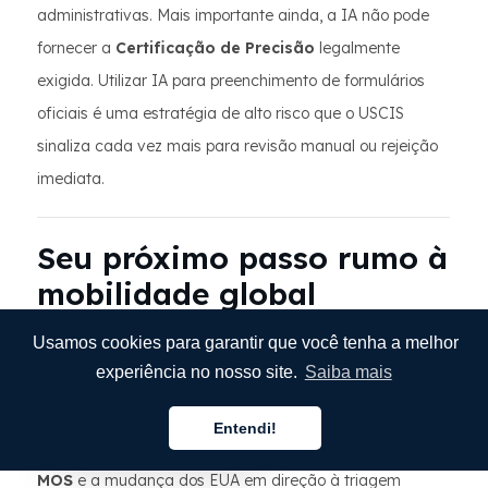
administrativas. Mais importante ainda, a IA não pode
fornecer a
Certificação de Precisão
legalmente
exigida. Utilizar IA para preenchimento de formulários
oficiais é uma estratégia de alto risco que o USCIS
sinaliza cada vez mais para revisão manual ou rejeição
imediata.
Seu próximo passo rumo à
mobilidade global
Usamos cookies para garantir que você tenha a melhor
No cenário da imigração em 2026, seus documentos são
experiência no nosso site.
Saiba mais
a única voz que você tem perante um juiz. Com a
transição da Polônia para o sistema de solicitação de
Entendi!
Português
residência 100% digital por meio do portal eletrônico
MOS
e a mudança dos EUA em direção à triagem