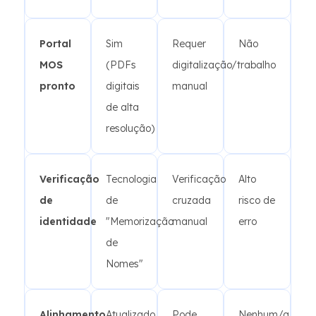
Portal
Sim
Requer
Não
MOS
(PDFs
digitalização/trabalho
pronto
digitais
manual
de alta
resolução)
Verificação
Tecnologia
Verificação
Alto
de
de
cruzada
risco de
identidade
"Memorização
manual
erro
de
Nomes"
Alinhamento
Atualizado
Pode
Nenhum/a