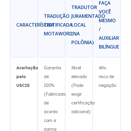
FAÇA
TRADUTOR
VOCÊ
TRADUÇÃO
JURAMENTADO
MESMO
CARACTERÍSTICA
CERTIFICADA
LOCAL
/
MOTAWORD
(NA
AUXILIAR
POLÔNIA)
BILÍNGUE
Aceitação
Garantia
Nível
Alto
pelo
de
elevado
risco de
USCIS
100%
(Pode
negação
(Fabricado
exigir
de
certificação
acordo
adicional)
com a
norma