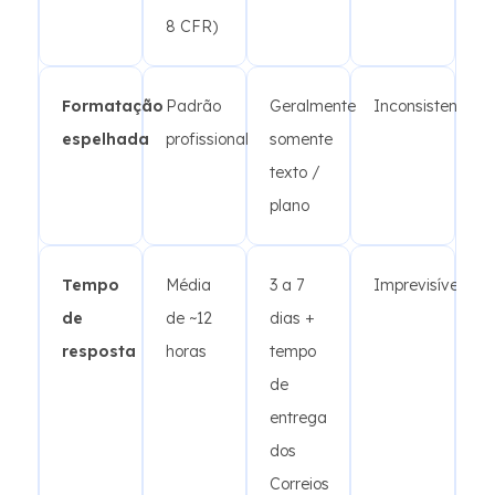
8 CFR)
Formatação
Padrão
Geralmente
Inconsistente
espelhada
profissional
somente
texto /
plano
Tempo
Média
3 a 7
Imprevisível
de
de ~12
dias +
resposta
horas
tempo
de
entrega
dos
Correios