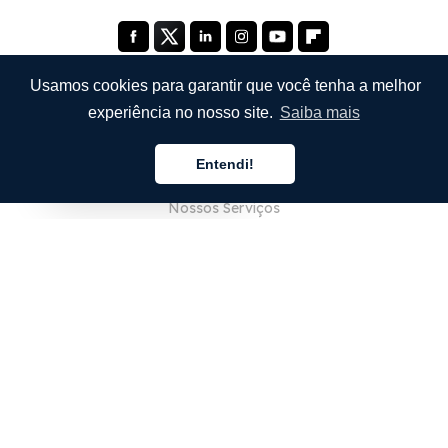
Usamos cookies para garantir que você tenha a melhor
experiência no nosso site.
Saiba mais
EMPRESA
Entendi!
Sobre Nós
Português
Nossos Serviços
Blog
Perguntas Frequentes (FAQ)
Nossa Equipe
Carreiras
Jurídico
Entre em Contato