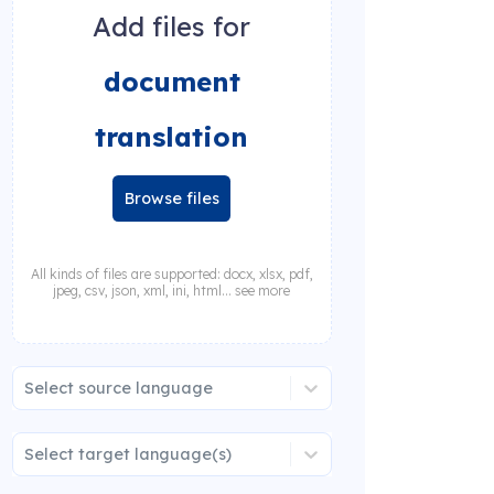
Add files for
document
translation
Browse files
All kinds of files are supported: docx, xlsx, pdf,
jpeg, csv, json, xml, ini, html... see more
Select source language
Select target language(s)