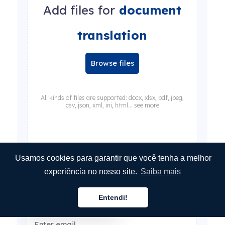
Add files for
document
translation
Browse files
All kinds of files are supported: docx, xlsx, pdf, jpeg,
csv, json, xml, ini, html... see more
Usamos cookies para garantir que você tenha a melhor
Select source language
experiência no nosso site.
Saiba mais
Select target language(s)
Entendi!
Português