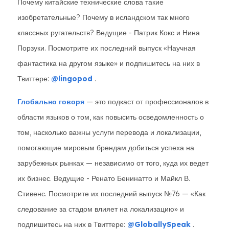
Почему китайские технические слова такие
изобретательные? Почему в исландском так много
классных ругательств? Ведущие - Патрик Кокс и Нина
Порзуки. Посмотрите их последний выпуск «Научная
фантастика на другом языке» и подпишитесь на них в
Твиттере:
@lingopod
.
Глобально говоря
— это подкаст от профессионалов в
области языков о том, как повысить осведомленность о
том, насколько важны услуги перевода и локализации,
помогающие мировым брендам добиться успеха на
зарубежных рынках — независимо от того, куда их ведет
их бизнес. Ведущие - Ренато Бенинатто и Майкл В.
Стивенс. Посмотрите их последний выпуск №76 — «Как
следование за стадом влияет на локализацию» и
подпишитесь на них в Твиттере:
@GloballySpeak
.