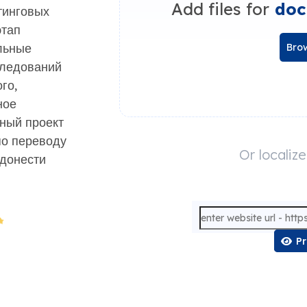
Add files for
doc
тинговых
этап
льные
Brow
следований
го,
ное
ный проект
по переводу
Or localiz
 донести
P