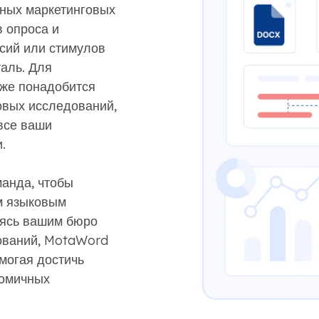
нных маркетинговых
 опроса и
ссий или стимулов
аль. Для
же понадобится
овых исследований,
все ваши
.
анда, чтобы
м языковым
яясь вашим бюро
ований, MotaWord
могая достичь
номичных