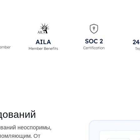
дований
ваний неоспоримы,
еломляющим. От