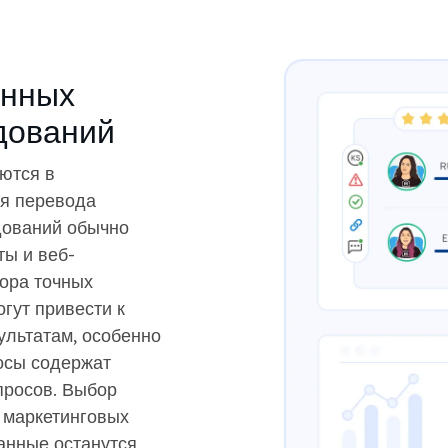
енных
дований
ются в
ля перевода
дований обычно
ты и веб-
ора точных
гут привести к
льтатам, особенно
росы содержат
просов. Выбор
 маркетинговых
анные останутся