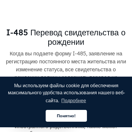
I-485 Перевод свидетельства о
рождении
Когда вы подаете форму I-485, заявление на
регистрацию постоянного места жительства или
изменение статуса, все свидетельства о
рождении должны содержать перевод на
английский язык. MotaWord предлагает услуги
Мы используем файлы cookie для обеспечения
перевода свидетельства о рождении I-485 со
максимального удобства использования нашего веб-
многих языков, включая португальский, турецкий,
сайта.
Подробнее
итальянский, арабский и русский.
Понятно!
Для подачи формы I-130, или ходатайство для
Русский
иностранного родственника, также может