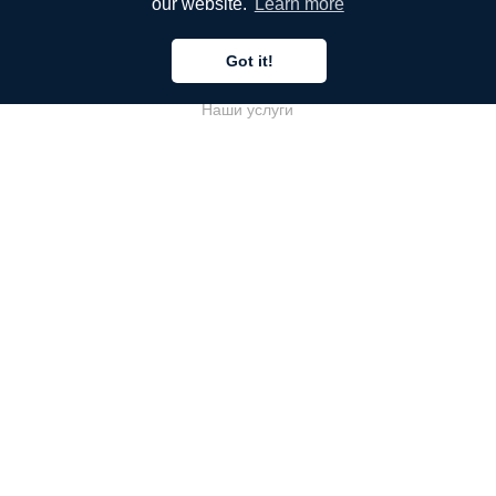
our website.
Learn more
КОМПАНИЯ
Got it!
О компании
Наши услуги
Блог
Часто задаваемые вопросы
Наша команда
Карьеры
Юриспруденция
Контакты
ДЛЯ КЛИЕНТОВ
Войти